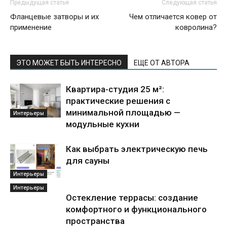
Предыдущая статья
Следующая статья
Фланцевые затворы и их
Чем отличается ковер от
применение
ковролина?
ЭТО МОЖЕТ БЫТЬ ИНТЕРЕСНО
ЕЩЕ ОТ АВТОРА
Квартира-студия 25 м²:
практические решения с
минимальной площадью —
Интерьеры
модульные кухни
Как выбрать электрическую печь
для сауны
Интерьеры
Интерьеры
Остекление террасы: создание
комфортного и функционального
пространства