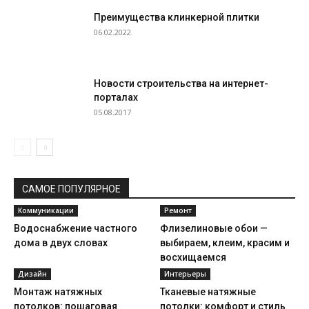
Преимущества клинкерной плитки
06.02.2022
Новости строительства на интернет-
порталах
05.08.2017
САМОЕ ПОПУЛЯРНОЕ
Коммуникации
Ремонт
Водоснабжение частного
Флизелиновые обои —
дома в двух словах
выбираем, клеим, красим и
восхищаемся
Дизайн
Интерьеры
Монтаж натяжных
Тканевые натяжные
потолков: пошаговая
потолки: комфорт и стиль