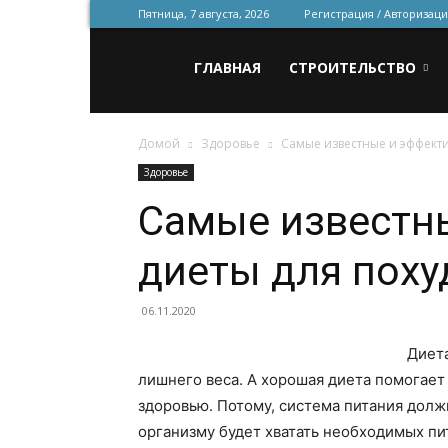
Пятница, 7 августа, 2026
Регистрация / Авторизаци
Всё
ГЛАВНАЯ
СТРОИТЕЛЬСТВО
Домой
Здоровье
Самые известные и эффект
для
Здоровье
Самые известн
строительства
диеты для поху
и
06.11.2020
Диета
лишнего веса.
А хорошая диета помогает 
ремонта
здоровью. Потому, система питания должн
организму будет хватать необходимых пи