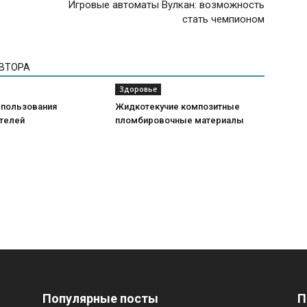
Игровые автоматы Вулкан: возможность
стать чемпионом
АВТОРА
Здоровье
спользования
Жидкотекучие композитные
телей
пломбировочные материалы
Популярные посты
П