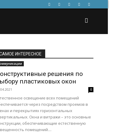
САМОЕ ИНТЕРЕСНОЕ
оммуникации
онструктивные решения по
ыбору пластиковых окон
.04.2021
0
стественное освещение всех помещений
беспечивается через посредством проемов в
тенах и перекрытиях горизонтальных
 вертикальных. Окна и витражи – это основные
онструкции, обеспечивающие естественную
свещенность помещений....