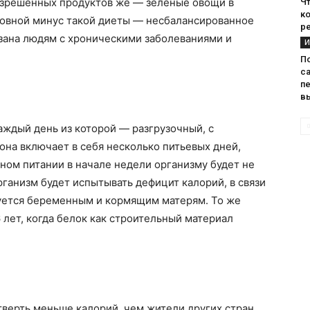
 разрешенных продуктов же — зелёные овощи в
Чт
к
овной минус такой диеты — несбалансированное
р
азана людям с хроническими заболеваниями и
И
П
с
п
в
аждый день из которой — разгрузочный, с
она включает в себя несколько питьевых дней,
ном питании в начале недели организму будет не
организм будет испытывать дефицит калорий, в связи
дуется беременным и кормящим матерям. То же
 лет, когда белок как строительный материал
тверть меньше калорий, чем жители других стран.