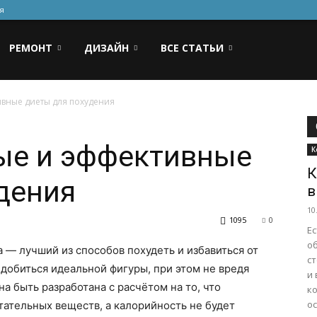
я
РЕМОНТ
ДИЗАЙН
ВСЕ СТАТЬИ
ивные диеты для похудения
ые и эффективные
К
К
дения
в
10
1095
0
Е
о
 — лучший из способов похудеть и избавиться от
с
добиться идеальной фигуры, при этом не вредя
и
а быть разработана с расчётом на то, что
к
о
тательных веществ, а калорийность не будет