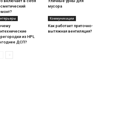
о включает в себя
Уличные урны для
осметический
мусора
емонт?
нтерьеры
Коммуникации
очему
Как работает приточно-
антехнические
вытяжная вентиляция?
ерегородки из HPL
ыгоднее ДСП?