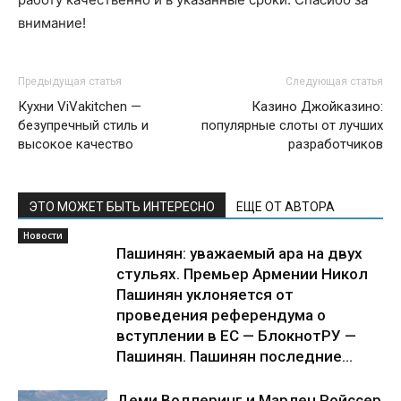
внимание!
Предыдущая статья
Следующая статья
Кухни ViVakitchen —
Казино Джойказино:
безупречный стиль и
популярные слоты от лучших
высокое качество
разработчиков
ЭТО МОЖЕТ БЫТЬ ИНТЕРЕСНО
ЕЩЕ ОТ АВТОРА
Новости
Пашинян: уважаемый ара на двух
стульях. Премьер Армении Никол
Пашинян уклоняется от
проведения референдума о
вступлении в ЕС — БлокнотРУ —
Пашинян. Пашинян последние...
Деми Воллеринг и Марлен Ройссер