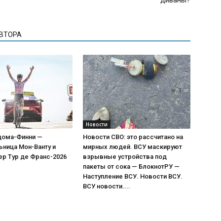
диваны?
АВТОРА
Новости
дома-Финни —
Новости СВО: это рассчитано на
ница Мон-Ванту и
мирных людей. ВСУ маскируют
ер Тур де Франс-2026
взрывные устройства под
пакеты от сока — БлокнотРУ —
Наступление ВСУ. Новости ВСУ.
ВСУ новости....