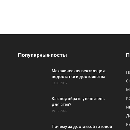
Популярные посты
П
Механическая вентиляция:
Н
недостатки и достоинства
С
03.09.2017
М
К
Как подобрать утеплитель
для стен?
И
19.12.2020
Д
Р
Почему за доставкой готовой