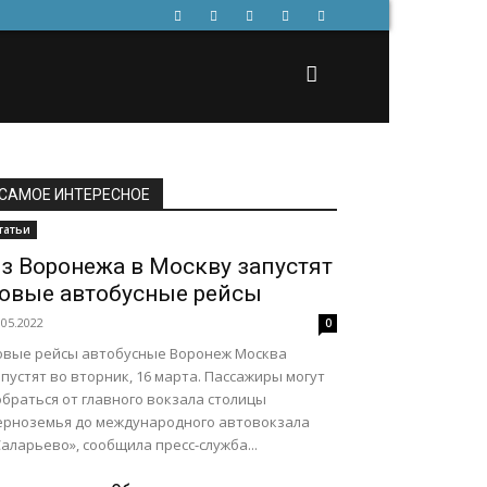
САМОЕ ИНТЕРЕСНОЕ
татьи
з Воронежа в Москву запустят
овые автобусные рейсы
.05.2022
0
овые рейсы автобусные Воронеж Москва
пустят во вторник, 16 марта. Пассажиры могут
браться от главного вокзала столицы
ерноземья до международного автовокзала
аларьево», сообщила пресс-служба...