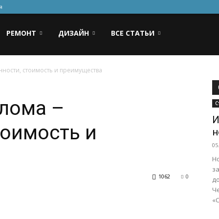
я
РЕМОНТ
ДИЗАЙН
ВСЕ СТАТЬИ
ности, стоимость и преимущества
лома –
С
И
тоимость и
н
05
Н
за
1062
0
до
Ч
«С