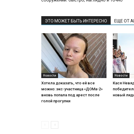
сооружений: быстро, наглядно и точно
ЭТО МОЖЕТ БЫТЬ ИНТЕРЕСНО
ЕЩЕ ОТ 
Новости
Новости
Хотела доказать, что ей все
Кася Невя
можно: экс-участница «ДОМа-2»
победитель
вновь попала под арест после
новый лид
голой прогулки