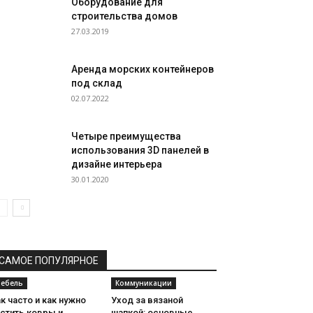
Оборудование для
строительства домов
27.03.2019
Аренда морских контейнеров
под склад
02.07.2022
Четыре преимущества
использования 3D панелей в
дизайне интерьера
30.01.2020
САМОЕ ПОПУЛЯРНОЕ
ебель
Коммуникации
к часто и как нужно
Уход за вязаной
стить ковры и
шапкой: основные