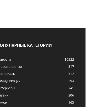
ОПУЛЯРНЫЕ КАТЕГОРИИ
овости
10322
троительство
347
атериалы
312
оммуникации
294
нтерьеры
241
изайн
206
емонт
165