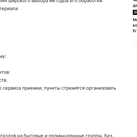
ния широкого выбора методов его обработки.
д
териала:
Н
М
к
Ег
му:
тов:
тв.
 сервиса приемки, пункты стремятся организовать
тходов на бытовые и промышленные группы. Без