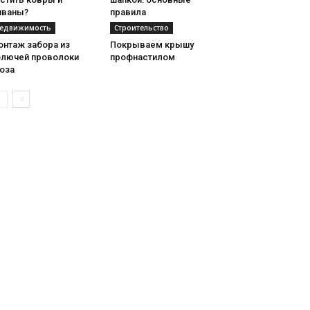
иваны?
правила
едвижимость
Строительство
онтаж забора из
Покрываем крышу
олючей проволоки
профнастилом
оза