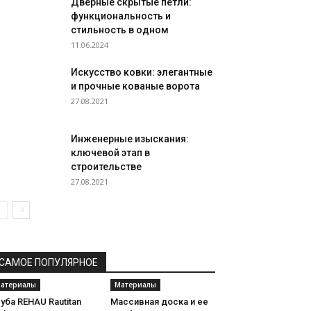
Дверные скрытые петли:
функциональность и
стильность в одном
11.06.2024
Искусство ковки: элегантные
и прочные кованые ворота
27.08.2021
Инженерные изыскания:
ключевой этап в
строительстве
27.08.2021
САМОЕ ПОПУЛЯРНОЕ
атериалы
Материалы
уба REHAU Rautitan
Массивная доска и ее