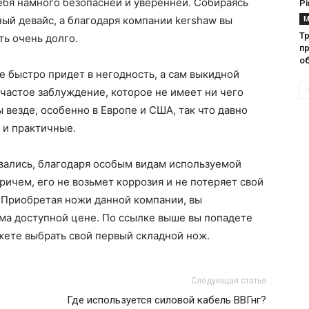
себя намного безопасней и уверенней. Собираясь
Pi
ный девайс, а благодаря компании kershaw вы
М
Тр
ть очень долго.
п
о
е быстро придет в негодность, а сам выкидной
частое заблуждение, которое не имеет ни чего
 везде, особенно в Европе и США, так что давно
 и практичные.
овались, благодаря особым видам используемой
Причем, его не возьмет коррозия и не потеряет свой
 Приобретая ножи данной компании, вы
ма доступной цене. По ссылке выше вы попадете
жете выбрать свой первый складной нож.
Следующая статья
Где используется силовой кабель ВВГнг?