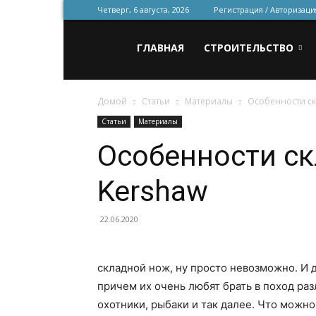
Четверг, 6 августа, 2026
Регистрация / Авторизаци
Всё
ГЛАВНАЯ
СТРОИТЕЛЬСТВО
Домой
Статьи
Материалы
Особенности ск
для
Статьи
Материалы
Особенности с
строительства
Kershaw
и
22.06.2020
складной нож, ну просто невозможно. И 
ремонта
причем их очень любят брать в поход ра
охотники, рыбаки и так далее. Что можн