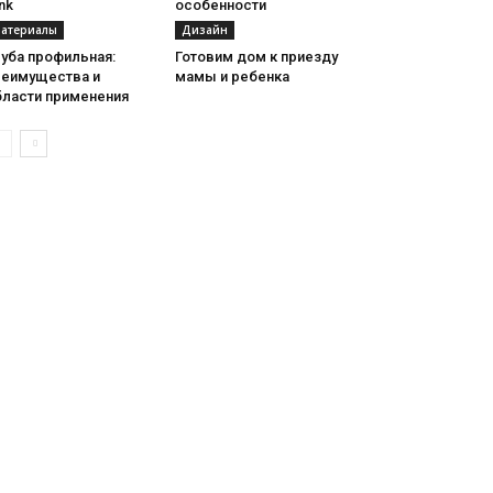
nk
особенности
атериалы
Дизайн
уба профильная:
Готовим дом к приезду
реимущества и
мамы и ребенка
бласти применения