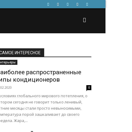
САМОЕ ИНТЕРЕСНОЕ
нтерьеры
аиболее распространенные
ипы кондиционеров
.02.2020
0
условиях глобального мирового потепления, о
тором сегодня не говорит только ленивый,
етние месяцы стали просто невыносимыми,
емпература порой зашкаливает до своего
едела. Жара,...