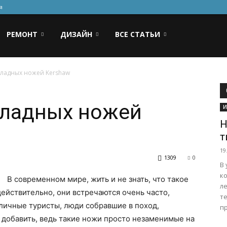
я
РЕМОНТ
ДИЗАЙН
ВСЕ СТАТЬИ
ладных ножей Kershaw
кладных ножей
И
Н
т
19
1309
0
В 
ко
В современном мире, жить и не знать, что такое
л
действительно, они встречаются очень часто,
т
зличные туристы, люди собравшие в поход,
пр
о добавить, ведь такие ножи просто незаменимые на