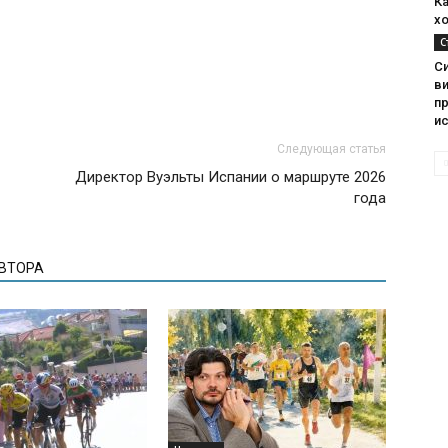
К
хо
С
С
в
п
и
Следующая статья
Директор Вуэльты Испании о маршруте 2026
года
АВТОРА