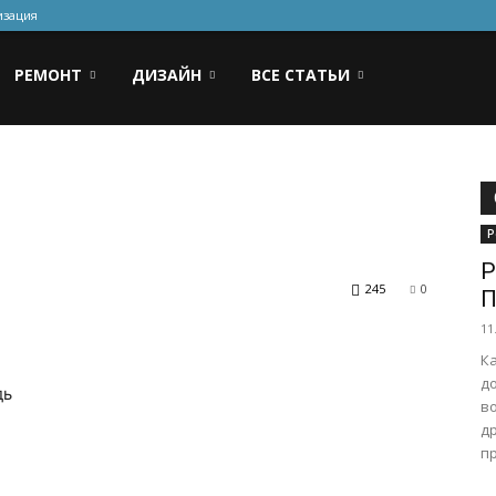
изация
РЕМОНТ
ДИЗАЙН
ВСЕ СТАТЬИ
Р
Р
245
0
П
11
К
до
дь
в
др
пр