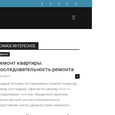
САМОЕ ИНТЕРЕСНОЕ
емонт
емонт квартиры.
оследовательность ремонта
.06.2017
0
аждый человек воспринимает ремонт квартир,
мов, коттеджей, офисов по-своему. Кто-то
оспринимает это как обыденное явление,
угие смотрят на него положительно,
едставляя, какое удовольствие принесет...