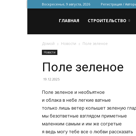
Воскресенье, 9 августа, 2026
Регистрация / Автор
Всё
ГЛАВНАЯ
СТРОИТЕЛЬСТВО
Домой
Новости
Поле зеленое
для
Новости
Поле зеленое
строительства
19.12.2025
Поле зеленое и необъятное
и
и облака в небе легкие ватные
только лишь ветер колышет зеленую гла
мы безответные взглядом приметные
ремонта
маленким самым и им же согретые
я ведь могу тебе все о любви рассказать