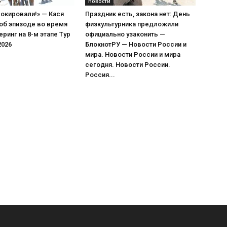
Новости
окировали!» — Кася
Праздник есть, закона нет: День
об эпизоде во время
физкультурника предложили
еринг на 8-м этапе Тур
официально узаконить —
2026
БлокнотРУ — Новости России и
мира. Новости России и мира
сегодня. Новости России.
Россия...