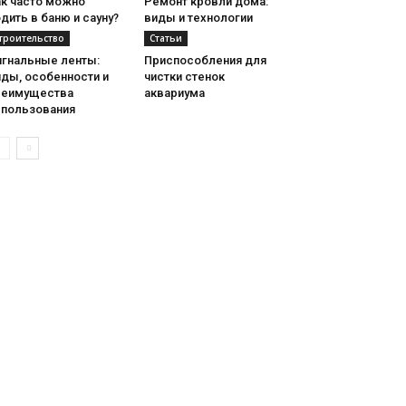
ак часто можно
Ремонт кровли дома:
дить в баню и сауну?
виды и технологии
троительство
Статьи
игнальные ленты:
Приспособления для
иды, особенности и
чистки стенок
реимущества
аквариума
спользования