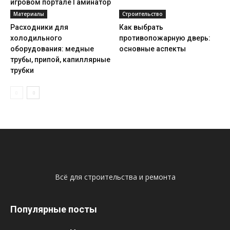
игровом портале Гаминатор
Слотс
Материалы
Строительство
Расходники для
Как выбрать
холодильного
противопожарную дверь:
оборудования: медные
основные аспекты
трубы, припой, капиллярные
трубки
Всё для строительства и ремонта
Популярные посты