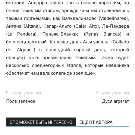
истории. Андорра задаст тон в начале коротким, но
очень тяжёлым этапом, прежде чем мы столкнемся с
такими подъёмами, как Вальделинарес (Valdelinares),
Айтана (Aitana), Калар-Альто (Calar Alto), Ла-Пандера
(La Pandera), Пеньяс-Бланкас (Penas Blancas) и
беспрецедентный Кольядо-дель-Альгуасиль (Collado
del Alguacil) в последний горный день, который
обещает быть чрезвычайно тяжёлым. Также будет
несколько среднегорных этапов, которые наверняка
обеспечат нам великолепное зрелище».
Предыдущая статья
Следующая статья
Поле зеленое
Дуся агрегат
ЭТО МОЖЕТ БЫТЬ ИНТЕРЕСНО
ЕЩЕ ОТ АВТОРА