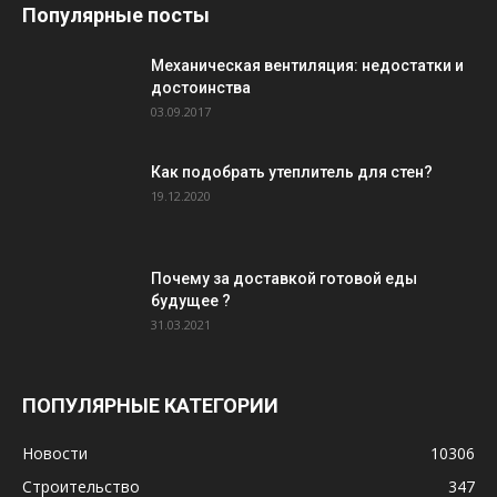
Популярные посты
Механическая вентиляция: недостатки и
достоинства
03.09.2017
Как подобрать утеплитель для стен?
19.12.2020
Почему за доставкой готовой еды
будущее ?
31.03.2021
ПОПУЛЯРНЫЕ КАТЕГОРИИ
Новости
10306
Строительство
347