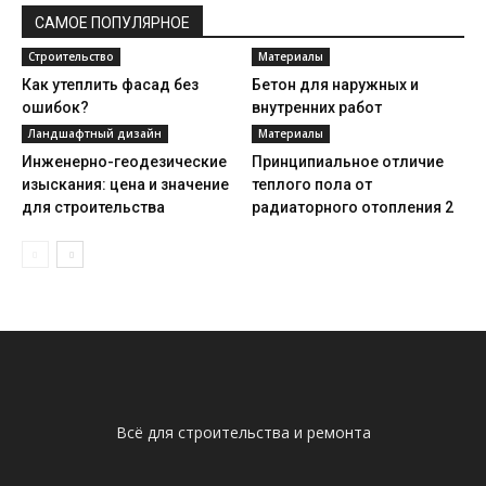
САМОЕ ПОПУЛЯРНОЕ
Строительство
Материалы
Как утеплить фасад без
Бетон для наружных и
ошибок?
внутренних работ
Ландшафтный дизайн
Материалы
Инженерно-геодезические
Принципиальное отличие
изыскания: цена и значение
теплого пола от
для строительства
радиаторного отопления 2
Всё для строительства и ремонта