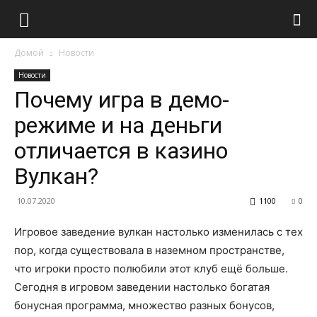
Домой
Новости
Новости
Почему игра в демо-
режиме и на деньги
отличается в казино
Вулкан?
10.07.2020
1100
0
Игровое заведение вулкан настолько изменилась с тех
пор, когда существовала в наземном пространстве,
что игроки просто полюбили этот клуб ещё больше.
Сегодня в игровом заведении настолько богатая
бонусная программа, множество разных бонусов,