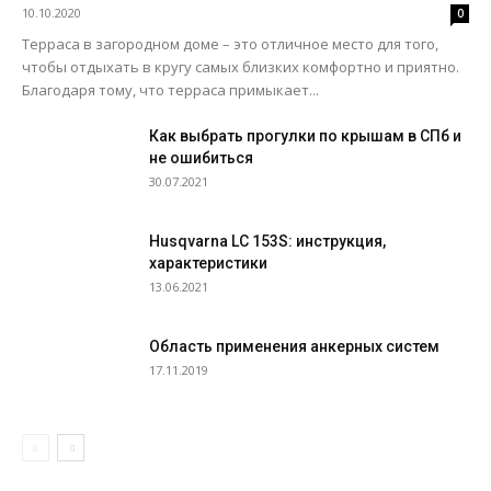
10.10.2020
0
Терраса в загородном доме – это отличное место для того,
чтобы отдыхать в кругу самых близких комфортно и приятно.
Благодаря тому, что терраса примыкает...
Как выбрать прогулки по крышам в СПб и
не ошибиться
30.07.2021
Husqvarna LC 153S: инструкция,
характеристики
13.06.2021
Область применения анкерных систем
17.11.2019