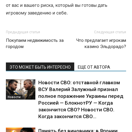
от вас и вашего риска, который вы готовы дать
игровому заведению и себе.
Предыдущая статья
Следующая статья
Покупаем недвижимость за
Что предлагает игрокам
городом
казино Эльдорадо?
ЭТО МОЖЕТ БЫТЬ ИНТЕРЕСНО
ЕЩЕ ОТ АВТОРА
Новости СВО: отставной главком
ВСУ Валерий Залужный признал
полное поражение Украины перед
Новости
Россией — БлокнотРУ — Когда
закончится СВО? Новости СВО.
Когда закончится СВО...
Память без виновника: в Японии