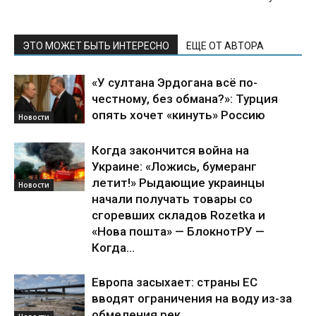
ЭТО МОЖЕТ БЫТЬ ИНТЕРЕСНО
ЕЩЕ ОТ АВТОРА
«У султана Эрдогана всё по-
честному, без обмана?»: Турция
опять хочет «кинуть» Россию
Новости
Когда закончится война на
Украине: «Ложись, бумеранг
летит!» Рыдающие украинцы
Новости
начали получать товары со
сгоревших складов Rozetka и
«Нова пошта» — БлокнотРУ —
Когда...
Европа засыхает: страны ЕС
вводят ограничения на воду из-за
обмеления рек