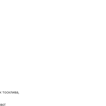
к тосклива,
во!