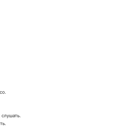
со.
 слушать.
ть.