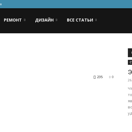
я
РЕМОНТ
ДИЗАЙН
ВСЕ СТАТЬИ
С
Э
235
0
26
Ч
т
я
в
уд