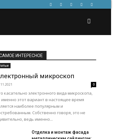
САМОЕ ИНТЕРЕСНОЕ
татьи
лектронный микроскоп
.11.2021
0
то касательно электронного вида микроскопа,
о именно этот вариант в настоящее время
вляется наиболее популярным и
остребованным. Собственно говоря, это не
ивительно, ведь именно...
Отделка и монтаж фасада
металлическим сайдингом: