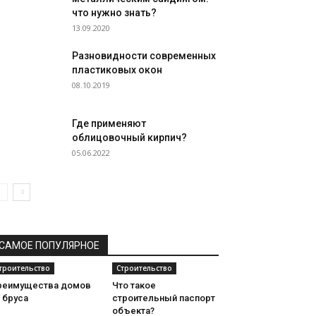
что нужно знать?
13.09.2020
Разновидности современных
пластиковых окон
08.10.2019
Где применяют
облицовочный кирпич?
05.06.2022
САМОЕ ПОПУЛЯРНОЕ
троительство
Строительство
реимущества домов
Что такое
 бруса
строительный паспорт
объекта?