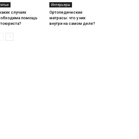
татьи
Интерьеры
каких случаях
Ортопедические
еобходима помощь
матрасы: что у них
втоюриста?
внутри на самом деле?