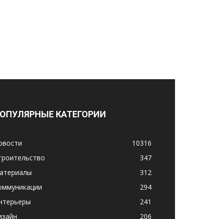
ОПУЛЯРНЫЕ КАТЕГОРИИ
овости
10316
троительство
347
атериалы
312
оммуникации
294
нтерьеры
241
изайн
206