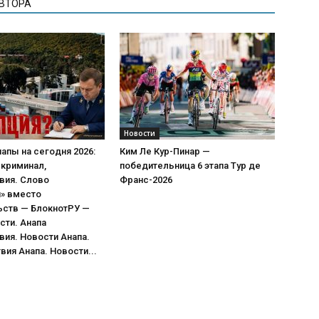
АВТОРА
Новости
апы на сегодня 2026:
Ким Ле Кур-Пинар —
 криминал,
победительница 6 этапа Тур де
вия. Слово
Франс-2026
я» вместо
ьств — БлокнотРУ —
сти. Анапа
ия. Новости Анапа.
ия Анапа. Новости...