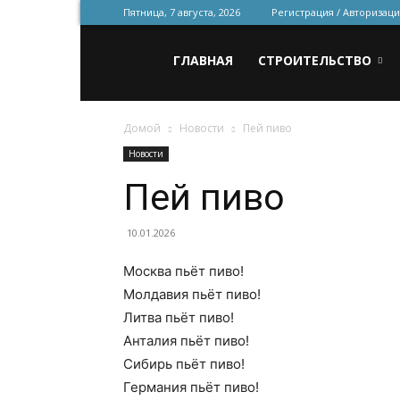
Пятница, 7 августа, 2026
Регистрация / Авторизаци
Всё
ГЛАВНАЯ
СТРОИТЕЛЬСТВО
Домой
Новости
Пей пиво
для
Новости
Пей пиво
строительства
10.01.2026
Москва пьёт пиво!
и
Молдавия пьёт пиво!
Литва пьёт пиво!
Анталия пьёт пиво!
ремонта
Сибирь пьёт пиво!
Германия пьёт пиво!