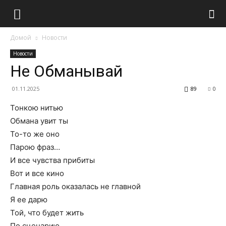
Домой
Новости
Новости
Не Обманывай
01.11.2025
89
0
Тонкою нитью
Обмана увит ты
То-то же оно
Парою фраз…
И все чувства прибиты
Вот и все кино
Главная роль оказалась не главной
Я ее дарю
Той, что будет жить
По сценарию.