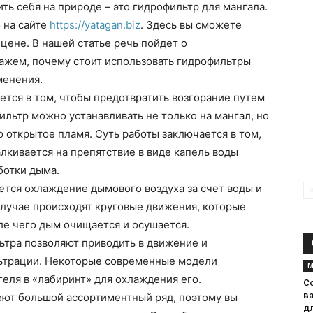
ть себя на природе – это гидрофильтр для мангала.
 на сайте
https://yatagan.biz
. Здесь вы сможете
ене. В нашей статье речь пойдет о
ажем, почему стоит использовать гидрофильтры
менения.
тся в том, чтобы предотвратить возгорание путем
ильтр можно устанавливать не только на мангал, но
о открытое пламя. Суть работы заключается в том,
алкивается на препятствие в виде капель воды
ботки дыма.
тся охлаждение дымового воздуха за счет воды и
 случае происходят круговые движения, которые
ле чего дым очищается и осушается.
тра позволяют приводить в движение и
льтрации. Некоторые современные модели
М
еля в «лабиринт» для охлаждения его.
С
в
ют большой ассортиментный ряд, поэтому вы
д