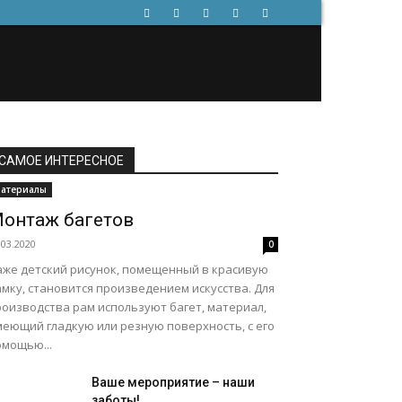
САМОЕ ИНТЕРЕСНОЕ
атериалы
онтаж багетов
.03.2020
0
аже детский рисунок, помещенный в красивую
мку, становится произведением искусства. Для
роизводства рам используют багет, материал,
меющий гладкую или резную поверхность, с его
омощью...
Ваше мероприятие – наши
заботы!