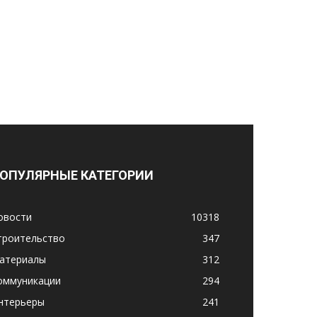
ОПУЛЯРНЫЕ КАТЕГОРИИ
овости
10318
троительство
347
атериалы
312
оммуникации
294
нтерьеры
241