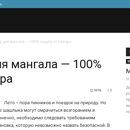
я
р для мангала — 100% защита от пожара
я мангала — 100%
М
М
ра
31
Д
1076
0
ра
п
Лето – пора пикников и поездок на природу. Но
и
е шашлыка могут омрачиться возгоранием и
п
онечно, необходимо следовать требованиям
тановка, которую невозможно назвать безопасной.
В