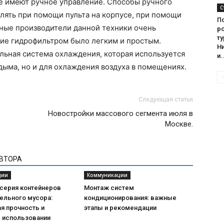
е имеют ручное управление. Способы ручного
С
лять при помощи пульта на корпусе, при помощи
По
нные производители данной техники очень
ро
т
ние гидрофильтром было легким и простым.
Н
альная система охлаждения, которая используется
и.
дыма, но и для охлаждения воздуха в помещениях.
Следующая статья
Новостройки массового сегмента июля в
Москве.
АВТОРА
ции
Коммуникации
 серия контейнеров
Монтаж систем
ельного мусора:
кондиционирования: важные
я прочность и
этапы и рекомендации
в использовании