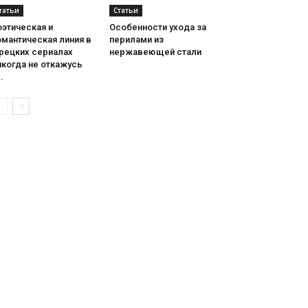
татьи
Статьи
этическая и
Особенности ухода за
мантическая линия в
перилами из
урецких сериалах
нержавеющей стали
икогда не откажусь
..