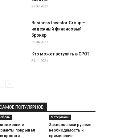
27.08.2021
Business Investor Group –
надежный финансовый
брокер
26.06.2021
Кто может вступить в СРО?
21.11.2021
САМОЕ ПОПУЛЯРНОЕ
ебель
Материалы
овременные
Заклепочники ручные:
арианты покрывал
необходимость и
ля кровати
применение