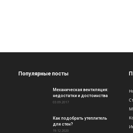
Популярные посты
П
Механическая вентиляция:
Н
недостатки и достоинства
С
03.09.2017
М
К
Как подобрать утеплитель
для стен?
И
19.12.2020