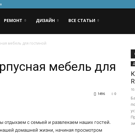
я
РЕМОНТ
ДИЗАЙН
ВСЕ СТАТЬИ
сная мебель для гостиной
рпусная мебель для
Д
К
R
10
1496
0
Б
п
ус
Пр
мы отдыхаем с семьей и развлекаем наших гостей.
зи
 нашей домашней жизни, начиная просмотром