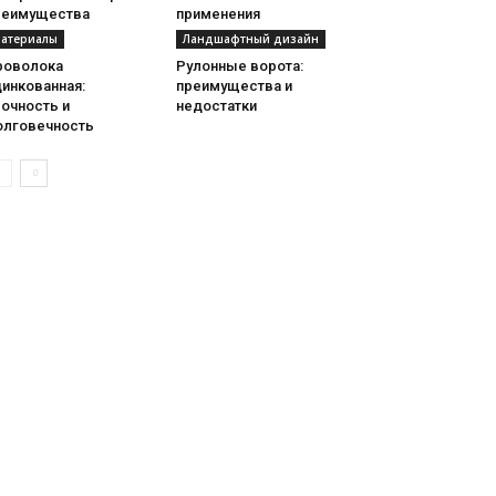
реимущества
применения
атериалы
Ландшафтный дизайн
роволока
Рулонные ворота:
инкованная:
преимущества и
очность и
недостатки
олговечность