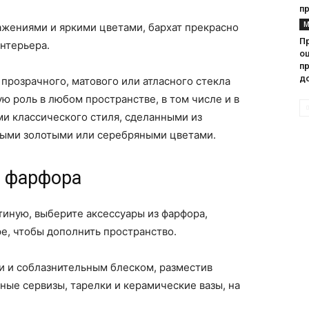
п
М
ражениями и яркими цветами, бархат прекрасно
П
нтерьера.
оц
пр
д
прозрачного, матового или атласного стекла
 роль в любом пространстве, в том числе и в
ми классического стиля, сделанными из
нными золотыми или серебряными цветами.
з фарфора
тиную, выберите аксессуары из фарфора,
е, чтобы дополнить пространство.
и и соблазнительным блеском, разместив
ные сервизы, тарелки и керамические вазы, на