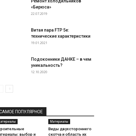
Ремонт холодильников
«Бирюса»
22.07.2019
Витая пара FTP 5е:
технические характеристики
19.01.2021
Подоконники ДАНКЕ – в чем
уникальность?
12.10.2020
САМОЕ ПОПУЛЯРНОЕ
атериалы
Материалы
троительные
Виды двухстороннего
атериалы: выбор и
скотча и область их