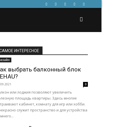
САМОЕ ИНТЕРЕСНОЕ
изайн
ак выбрать балконный блок
EHAU?
.09.2021
0
алкон или лоджия позволяют увеличить
олезную площадь квартиры. Здесь многие
траивают кабинет, комнату для игр или хобби.
екрасно служит пространство и для устройства
мнего...