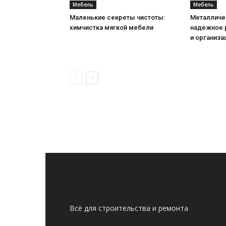
Мебель
Мебель
Маленькие секреты чистоты:
Металличе
химчистка мягкой мебели
надежное 
и организа
Всё для строительства и ремонта