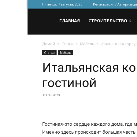
Пятница, 7 августа, 2026
Регистрация / Авторизаци
Всё
ГЛАВНАЯ
СТРОИТЕЛЬСТВО
Домой
Статьи
Мебель
Итальянская корпу
для
Статьи
Мебель
Итальянская ко
строительства
гостиной
и
03.09.2020
ремонта
Гостиная-это сердце каждого дома, где 
Именно здесь происходит большая часть