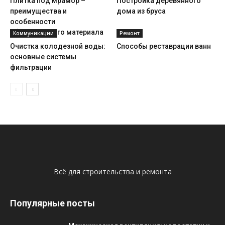
Плитка под мрамор –
Постройка деревянного
преимущества и
дома из бруса
особенности
облицовочного материала
Коммуникации
Ремонт
Очистка колодезной воды:
Способы реставрации ванн
основные системы
фильтрации
Всё для строительства и ремонта
Популярные посты