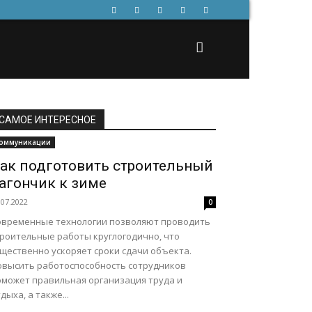
САМОЕ ИНТЕРЕСНОЕ
оммуникации
ак подготовить строительный
агончик к зиме
.07.2022
0
овременные технологии позволяют проводить
троительные работы круглогодично, что
ущественно ускоряет сроки сдачи объекта.
овысить работоспособность сотрудников
оможет правильная организация труда и
дыха, а также...