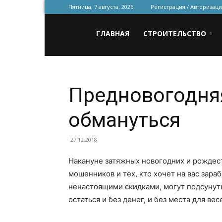
Пятница, 7 августа, 2026
Регистрация / Авторизаци
Всё
ГЛАВНАЯ
СТРОИТЕЛЬСТВО
для
Предновогодняя
строительства
обмануться
27.12.2018
и
Накануне затяжных новогодних и рождест
мошенников и тех, кто хочет на вас зара
ненастоящими скидками, могут подсунут
ремонта
остаться и без денег, и без места для вес