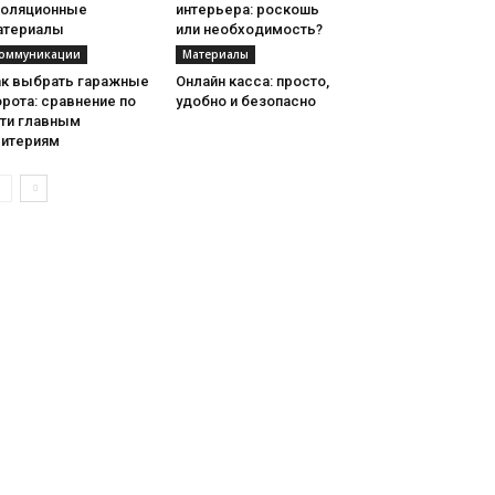
золяционные
интерьера: роскошь
атериалы
или необходимость?
оммуникации
Материалы
ак выбрать гаражные
Онлайн касса: просто,
рота: сравнение по
удобно и безопасно
яти главным
ритериям