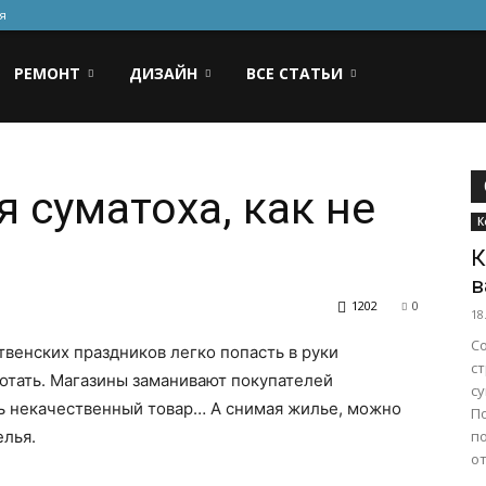
я
РЕМОНТ
ДИЗАЙН
ВСЕ СТАТЬИ
 суматоха, как не
К
К
в
1202
0
18
С
венских праздников легко попасть в руки
с
ботать. Магазины заманивают покупателей
с
ь некачественный товар… А снимая жилье, можно
П
елья.
п
от