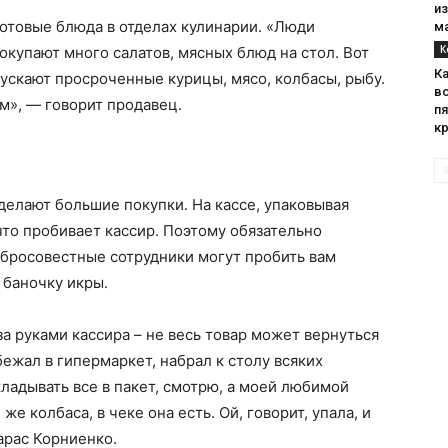
и
отовые блюда в отделах кулинарии. «Люди
м
К
окупают много салатов, мясных блюд на стол. Вот
К
 пускают просроченные курицы, мясо, колбасы, рыбу.
во
м», — говорит продавец.
п
к
елают большие покупки. На кассе, упаковывая
 что пробивает кассир. Поэтому обязательно
обросовестные сотрудники могут пробить вам
 баночку икры.
а руками кассира – не весь товар может вернуться
бежал в гипермаркет, набрал к столу всяких
складывать все в пакет, смотрю, а моей любимой
же колбаса, в чеке она есть. Ой, говорит, упала, и
арас Корниенко.