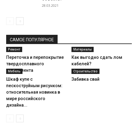
28.03.2021
САМОЕ ПОПУЛЯРНОЕ
Ремонт
Материалы
Переточка и перепокрытие
Как выгодно сдать лом
твердосплавного
кабелей?
инструмента
Мебель
Строительство
Шкаф купе с
Забивка свай
пескоструйным рисунком:
относительная новинка в
мире российского
дизайна...