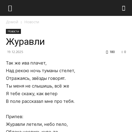
Домой
Новости
Новости
Журавли
19.12.2025
180
0
Так же ива плачет,
Над рекою ночь туманы стелет,
Отражаясь, звёзды говорят.
Ты меня не слышишь, всё же
Я тебе скажу, как ветер
В поле рассказал мне про тебя.
Припев:
Журавли летели, небо пело,
Облака неслись куда-то.