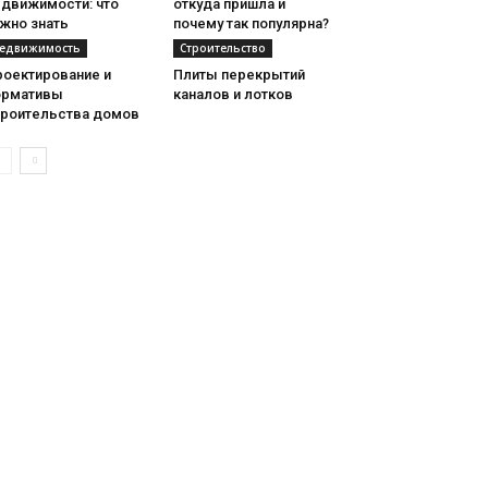
едвижимости: что
откуда пришла и
жно знать
почему так популярна?
едвижимость
Строительство
роектирование и
Плиты перекрытий
ормативы
каналов и лотков
троительства домов