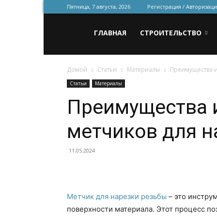
Пятница, 7 августа, 2026
Регистрация / Авторизаци
Всё
ГЛАВНАЯ
СТРОИТЕЛЬСТВО
Домой
Статьи
Материалы
Преимущества и
для
Статьи
Материалы
Преимущества 
строительства
метчиков для н
и
11.05.2024
ремонта
Метчик для нарезки резьбы
– это инструм
поверхности материала. Этот процесс по