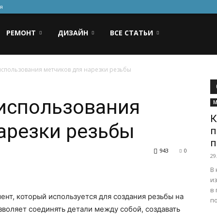
я
РЕМОНТ
ДИЗАЙН
ВСЕ СТАТЬИ
спользования метчиков для нарезки резьбы
использования
М
К
арезки резьбы
п
п
943
0
29
В
и
в 
ент, который используется для создания резьбы на
по
зволяет соединять детали между собой, создавать