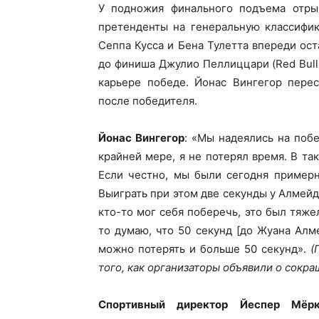
У подножия финального подъема отры
претенденты на генеральную классифи
Сеппа Кусса и Бена Тулетта впереди ост
до финиша Джулио Пеллиццари (Red Bull 
карьере победе. Йонас Вингегор пере
после победителя.
Йонас Вингегор
: «Мы надеялись на побе
крайней мере, я не потерял время. В та
Если честно, мы были сегодня примерн
Выиграть при этом две секунды у Алмейд
кто-то мог себя поберечь, это был тяже
то думаю, что 50 секунд [до Жуана Алм
можно потерять и больше 50 секунд».
(
того, как организаторы объявили о сокра
Спортивный директор Йеспер Мёрк