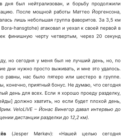
в дня был нейтрализован, и борьбу продолжили
кацию. После мощной работы Маттео Йоргенсона,
алась лишь небольшая группа фаворитов. За 3,5 км
Bora-hansgtohe) атаковал и уехал к своей первой в
сек финишную черту четвертым, через 20 секунд
ду, но сегодня у меня был не лучший день, но, по
кие дни нужно просто выживать, и мне это удалось.
о равны, нас было пятеро или шестеро в группе.
ы, конечно, приятный бонус. Не думаю, что сегодня
лый день для всех. Если я хорошо проеду разделку,
ейды] должно хватить, но если будет плохой день,
Прим. VeloLIVE – Йонас Винегор давал интервью до
щении дистанции разделки до 12,2 км).
ёв
(Jesper Mørkøv): «Нашей целью сегодня