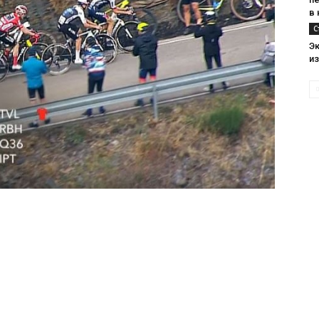
в
С
Э
и