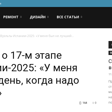
я
РЕМОНТ
ДИЗАЙН
ВСЕ СТАТЬИ
 Вуэльты Испании-2025: «У меня был не лучший...
о 17-м этапе
М
С
и-2025: «У меня
в
11
день, когда надо
П
с
»
ма
н
по
164
0