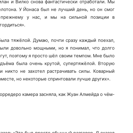
илан и Вилко снова фантастически отработали. Мы
елотона. У Йонаса был не лучший день, но он смог
о-прежнему у нас, и мы на сильной позиции в
гордиться».
была тяжёлой. Думаю, почти сразу каждый поехал,
 были довольно мощными, но я понимал, что долго
гут, поэтому я просто шёл своим темпом. Мне было
подъёма была очень крутой, супертяжёлой. Вторую
и никто не захотел растрачивать силы. Коварный
вместе, но некоторые спринтовали лучше других».
орредеро камера засняла, как Жуан Алмейда о чём-
азал: «Это был просто обычный разговор. Я сказал