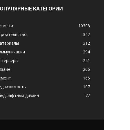
ОПУЛЯРНЫЕ КАТЕГОРИИ
овости
10308
троительство
347
атериалы
312
оммуникации
294
нтерьеры
241
изайн
206
емонт
165
едвижимость
107
андшафтный дизайн
77