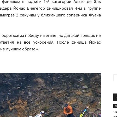
с финишем в подъём 1-й категории Альто де Эль
идера Йонас Вингегор финишировал 4-м в группе
 выиграв 2 секунды у ближайшего соперника Жуана
 бороться за победу на этапе, но датский гонщик не
 ответил на все ускорения. После финиша Йонас
 не лучшим образом.
Н
Чт
п