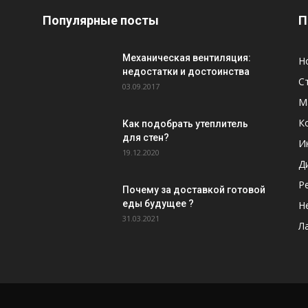
Популярные посты
П
Механическая вентиляция:
Н
недостатки и достоинства
С
03.09.2017
М
К
Как подобрать утеплитель
для стен?
И
19.12.2020
Д
Р
Почему за доставкой готовой
еды будущее ?
Н
31.03.2021
Л