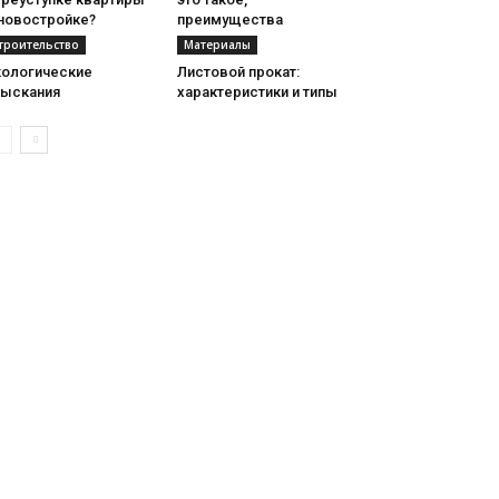
 новостройке?
преимущества
троительство
Материалы
кологические
Листовой прокат:
зыскания
характеристики и типы