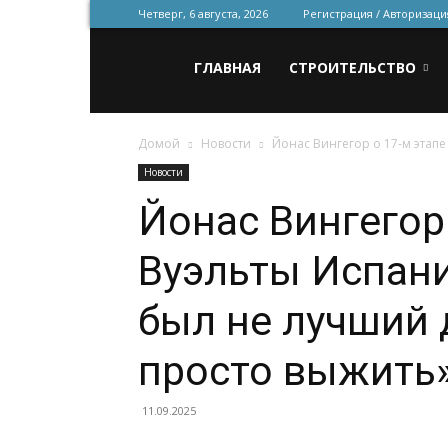
Четверг, 6 августа, 2026
Регистрация / Авторизаци
Всё
ГЛАВНАЯ
СТРОИТЕЛЬСТВО
Домой
Новости
Йонас Вингегор о 17-м этапе
для
Новости
Йонас Вингегор 
строительства
Вуэльты Испани
и
был не лучший 
просто выжить
ремонта
11.09.2025