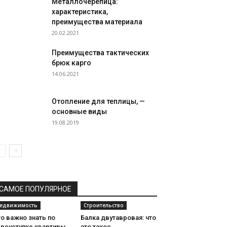
Металлочерепица:
характеристика,
преимущества материала
20.02.2021
Преимущества тактических
брюк карго
14.06.2021
Отопление для теплицы, —
основные виды
19.08.2019
САМОЕ ПОПУЛЯРНОЕ
едвижимость
Строительство
о важно знать по
Балка двутавровая: что
ереуступке квартиры
это такое,