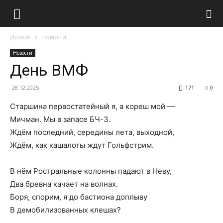
Домой
Новости
Новости
День ВМФ
28.12.2025
171
0
Старшина первостатейный я, а кореш мой —
Мичман. Мы в запасе БЧ-3.
Ждём последний, середины лета, выходной,
Ждём, как кашалоты ждут Гольфстрим.
В нём Ростральные колонны падают в Неву,
Два бревна качает на волнах.
Боря, спорим, я до бастиона доплыву
В демобилизованных клешах?