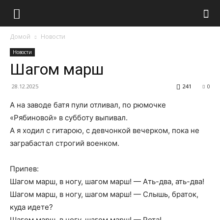
Домой
Новости
Новости
Шагом марш
28.12.2025
241
0
А на заводе батя пули отливал, по рюмочке
«Рябиновой» в субботу выпивал.
А я ходил с гитарою, с девчонкой вечерком, пока не
заграбастал строгий военком.
Припев:
Шагом марш, в ногу, шагом марш! — Ать-два, ать-два!
Шагом марш, в ногу, шагом марш! — Слышь, браток,
куда идете?
Шагом марш, в ногу, шагом марш! — Рота!