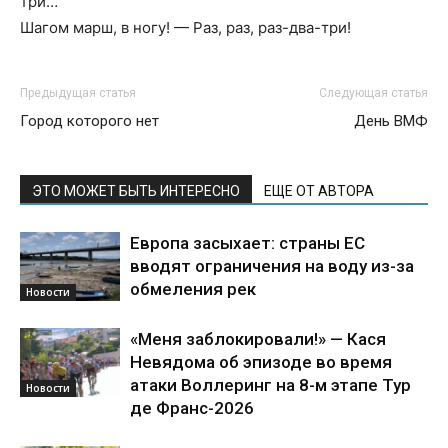
три…
Шагом марш, в ногу! — Раз, раз, раз-два-три!
Предыдущая статья
Следующая статья
Город которого нет
День ВМФ
ЭТО МОЖЕТ БЫТЬ ИНТЕРЕСНО
ЕЩЕ ОТ АВТОРА
Европа засыхает: страны ЕС
вводят ограничения на воду из-за
обмеления рек
Новости
«Меня заблокировали!» — Кася
Невядома об эпизоде во время
атаки Воллеринг на 8-м этапе Тур
Новости
де Франс-2026