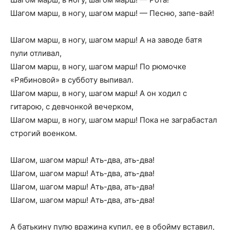
Шагом марш, в ногу, шагом марш! — Песню, запе-вай!
Шагом марш, в ногу, шагом марш! А на заводе батя
пули отливал,
Шагом марш, в ногу, шагом марш! По рюмочке
«Рябиновой» в субботу выпивал.
Шагом марш, в ногу, шагом марш! А он ходил с
гитарою, с девчонкой вечерком,
Шагом марш, в ногу, шагом марш! Пока не заграбастал
строгий военком.
Шагом, шагом марш! Ать-два, ать-два!
Шагом, шагом марш! Ать-два, ать-два!
Шагом, шагом марш! Ать-два, ать-два!
Шагом, шагом марш! Ать-два, ать-два!
А батькину пулю вражина купил, ее в обойму вставил,