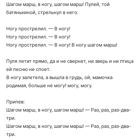
Шагом марш, в ногу, шагом марш! Пулей, той
батянькиной, стрельнул в него.
Ногу прострелил. — В ногу!
Ногу прострелил. — В ногу!
Ногу прострелил. — В ногу! В ногу шагом марш!
Пуля летит прямо, да и не свернет, ни зверь и ни птица
ей песню не споет.
В ногу залетела, а вышла в грудь, ой, мамочка
родимая, больше не могу! могу, могу.
Припев:
Шагом марш, в ногу, шагом марш! — Раз, раз, раз-два-
три.
Шагом марш, в ногу, шагом марш! — Раз, раз, раз-два-
три.