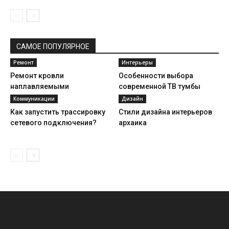
САМОЕ ПОПУЛЯРНОЕ
Ремонт
Интерьеры
Ремонт кровли
Особенности выбора
наплавляемыми
современной ТВ тумбы
материалами
Коммуникации
Дизайн
Как запустить трассировку
Стили дизайна интерьеров
сетевого подключения?
архаика