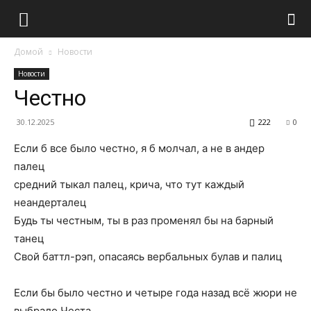
Домой
Новости
Новости
Честно
30.12.2025
222
0
Если б все было честно, я б молчал, а не в андер
палец
средний тыкал палец, крича, что тут каждый
неандерталец
Будь ты честным, ты в раз променял бы на барный
танец
Свой баттл-рэп, опасаясь вербальных булав и палиц
Если бы было честно и четыре года назад всё жюри не
выбрало Честа