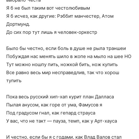
Я б не был таким вот честолюбивым
Я б исчез, как другие: Рэббит манчестер, Атом
Дортмунд.
До сих пор тут лишь я человек-оркестр
Было бы честно, если боль в душе не рыла траншеи
Побуждая нас менять шило в жопе на мыло на шее НО
Тут можно ношпу пить, ножкой бить, нож купить
Все равно весь мир несправедлив, так что хорош
тупить
Пока весь русский хип-хап курит план Далласа
Пылая анусом, как горе от ума, Фамусов я
Под градусом гнал, как гепард страуса
У вас, что не такт — пауза, темп, как у Арт-хауса
И честно, если бы я с годами, как Влад Валов стал