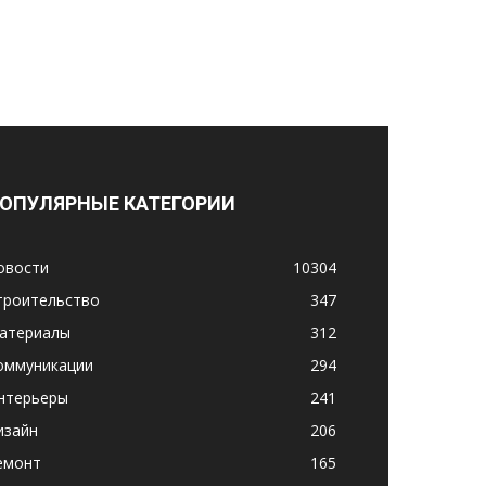
ОПУЛЯРНЫЕ КАТЕГОРИИ
овости
10304
троительство
347
атериалы
312
оммуникации
294
нтерьеры
241
изайн
206
емонт
165