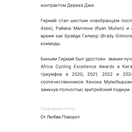
контрактом Дерека Джи.
Гирмай стал шестым новобранцем посл
Aske), Райана Маллена (Ryan Mullen) и 
время как Брэйди Гилмор (Brady Gilmor
команды.
Биньям Гирмай был удостоен звания лу
Africa Cycling Excellence Awards в Ки
триумфов в 2020, 2021, 2022 и 202
соотечественников Хенока Мулюбырхана
замкнув полностью эритрейский подиум.
Предыдущая статья
От Любви Поворот