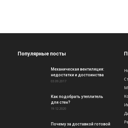
Популярные посты
П
Механическая вентиляция:
Н
недостатки и достоинства
С
03.09.2017
М
К
Как подобрать утеплитель
для стен?
И
19.12.2020
Д
Р
Почему за доставкой готовой