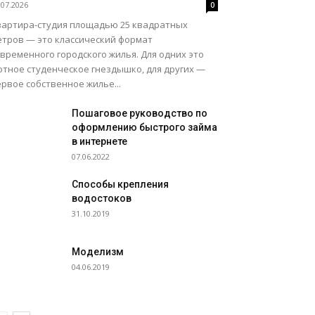
.07.2026
0
вартира-студия площадью 25 квадратных
етров — это классический формат
временного городского жилья. Для одних это
ютное студенческое гнездышко, для других —
рвое собственное жилье...
Пошаговое руководство по
оформлению быстрого займа
в интернете
07.06.2022
Способы крепления
водостоков
31.10.2019
Моделизм
04.06.2019