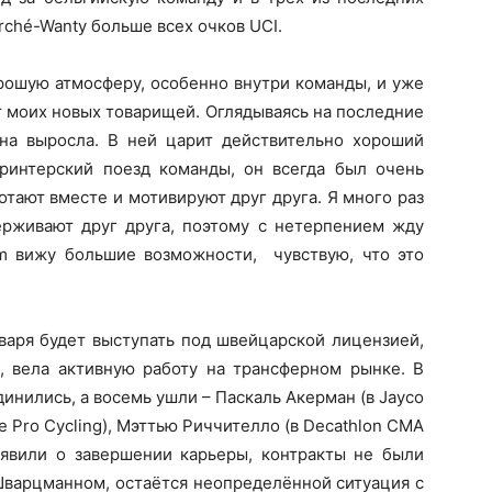
rché-Wanty больше всех очков UCI.
орошую атмосферу, особенно внутри команды, и уже
 моих новых товарищей. Оглядываясь на последние
она выросла. В ней царит действительно хороший
ринтерский поезд команды, он всегда был очень
отают вместе и мотивируют друг друга. Я много раз
рживают друг друга, поэтому с нетерпением жду
m вижу большие возможности, чувствую, что это
нваря будет выступать под швейцарской лицензией,
, вела активную работу на трансферном рынке. В
нились, а восемь ушли – Паскаль Акерман (в Jayco
e Pro Cycling), Мэттью Риччителло (в Decathlon CMA
явили о завершении карьеры, контракты не были
варцманном, остаётся неопределённой ситуация с