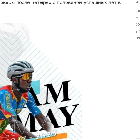
карьеры после четырех с половиной успешных лет в
28
К
м
со
у
пе