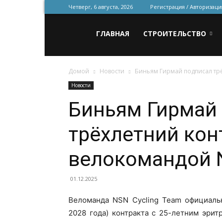
Четверг, 6 августа, 2026
Регистрация / Авторизаци
Всё
ГЛАВНАЯ
СТРОИТЕЛЬСТВО
Домой
Новости
Биньям Гирмай подписал трё
для
Новости
Биньям Гирмай
строительства
трёхлетний кон
и
велокомандой 
01.12.2025
ремонта
Веломанда NSN Cycling Team официальн
2028 года) контракта с 25-летним эри