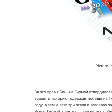
Picture 
За это время Биньям Гирмай утвердился 
вошел в историю, одержав победы на Г
году, а затем взяв три этапа и завоевав 
Всего Гирмай одержал двенадцать побе