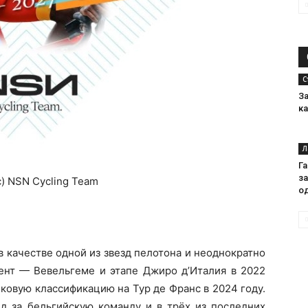
С
З
к
Л
Г
за
(c) NSN Cycling Team
о
в качестве одной из звезд пелотона и неоднократно
ент — Вевельгеме и этапе Джиро д’Италия в 2022
очковую классификацию на Тур де Франс в 2024 году.
д за бельгийскую команду и в трёх из последних