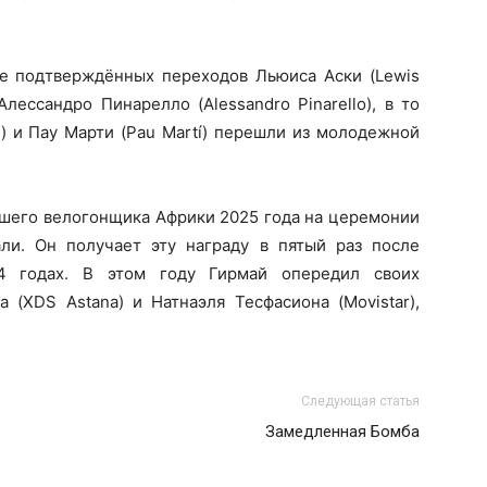
е подтверждённых переходов Льюиса Аски (Lewis
Алессандро Пинарелло (Alessandro Pinarello), в то
e) и Пау Марти (Pau Martí) перешли из молодежной
чшего велогонщика Африки 2025 года на церемонии
гали. Он получает эту награду в пятый раз после
4 годах. В этом году Гирмай опередил своих
 (XDS Astana) и Натнаэля Тесфасиона (Movistar),
Следующая статья
Замедленная Бомба