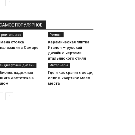
САМОЕ ПОПУЛЯРНОЕ
троительство
Ремонт
амена стояка
Керамическая плитка
анализации в Самаре
Италон — русский
дизайн с чертами
итальянского стиля
андшафтный дизайн
Интерьеры
абионы: надежная
Где и как хранить вещи,
щита и эстетика в
если в квартире мало
дном
места