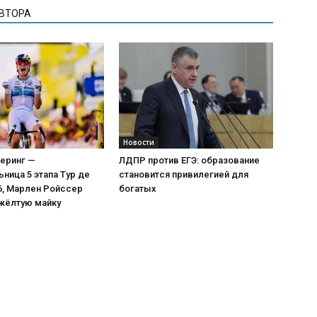
АВТОРА
Новости
еринг —
ЛДПР против ЕГЭ: образование
ница 5 этапа Тур де
становится привилегией для
6, Марлен Ройссер
богатых
жёлтую майку