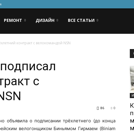
я
РЕМОНТ
ДИЗАЙН
ВСЕ СТАТЬИ
хлетний контракт с велокомандой NSN
 подписал
тракт с
NSN
И
К
86
0
п
м
о объявила о подписании трёхлетнего (до конца
м
трейским велогонщиком Биньямом Гирмаем (Biniam