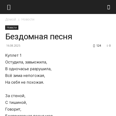
Домой
Новости
Новости
Бездомная песня
16.08.2025
124
0
Куплет 1
Остудила, завьюжила,
В одночасье разрушила,
Всё зима непогожая,
На себя не похожая.
За стеной,
С тишиной,
Говорит,
Беспризорная песня моя,