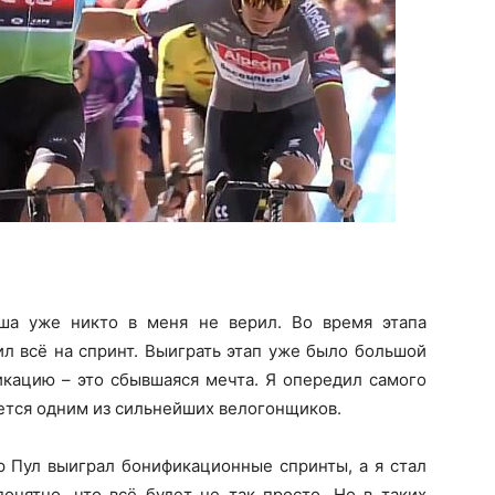
ша уже никто в меня не верил. Во время этапа
ил всё на спринт. Выиграть этап уже было большой
икацию – это сбывшаяся мечта. Я опередил самого
яется одним из сильнейших велогонщиков.
р Пул выиграл бонификационные спринты, а я стал
онятно, что всё будет не так просто. Но в таких