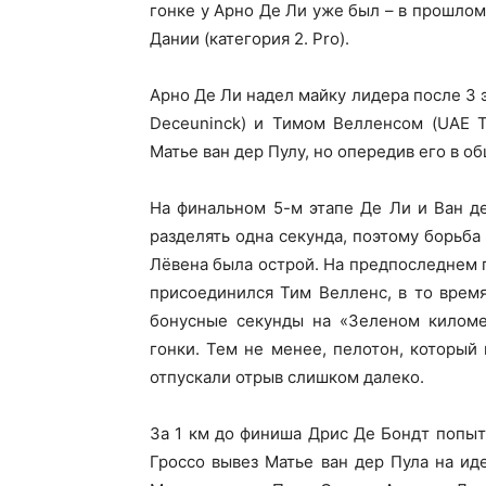
гонке у Арно Де Ли уже был – в прошло
Дании (категория 2. Pro).
Арно Де Ли надел майку лидера после 3 эт
Deceuninck) и Тимом Велленсом (UAE T
Матье ван дер Пулу, но опередив его в об
На финальном 5-м этапе Де Ли и Ван д
разделять одна секунда, поэтому борьба
Лёвена была острой. На предпоследнем 
присоединился Тим Велленс, в то время
бонусные секунды на «Зеленом киломе
гонки. Тем не менее, пелотон, который
отпускали отрыв слишком далеко.
За 1 км до финиша Дрис Де Бондт попыта
Гроссо вывез Матье ван дер Пула на и