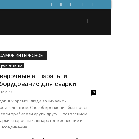
САМОЕ ИНТЕРЕСНОЕ
троительство
варочные аппараты и
борудование для сварки
.12.2019
0
 давних времен люди занимались
роительством. Способ крепления был прост –
тали прибивали друг к другу. С появлением
варки, сварочных аппаратов крепление и
исоединение...