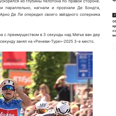
ускорился из глубины пелотона по правой стороне.
 параллельно, нагнали и проехали Де Бондта,
Арно Де Ли опередил своего звёздного соперника
С
О
кр
с
ра с преимуществом в 3 секунды над Матье ван дер
м
 секунду занял на «Реневи-Туре»-2025 3-е место.