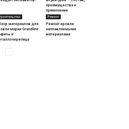
преимущества и
применение
троительство
Ремонт
бзор материалов для
Ремонт кровли
овли марки Grandline:
наплавляемыми
офиты и
материалами
еталлочерепица