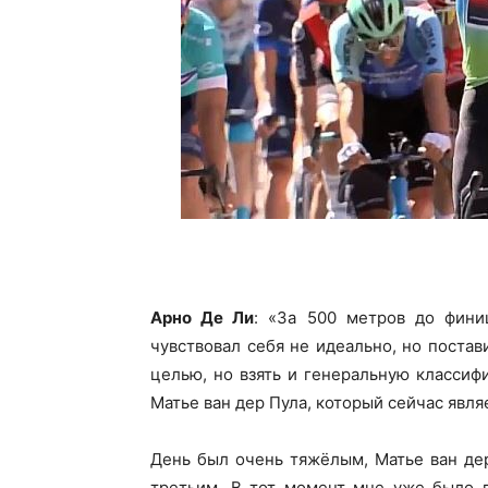
Арно Де Ли
: «За 500 метров до фини
чувствовал себя не идеально, но постав
целью, но взять и генеральную классиф
Матье ван дер Пула, который сейчас явл
День был очень тяжёлым, Матье ван де
третьим. В тот момент мне уже было п