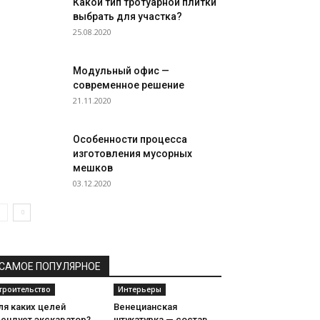
Какой тип тротуарной плитки
выбрать для участка?
25.08.2020
Модульный офис —
современное решение
21.11.2020
Особенности процесса
изготовления мусорных
мешков
03.12.2020
САМОЕ ПОПУЛЯРНОЕ
троительство
Интерьеры
ля каких целей
Венецианская
рендует экскаватор?
штукатурка — состав,