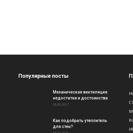
Популярные посты
П
Механическая вентиляция:
Н
недостатки и достоинства
С
03.09.2017
М
К
Как подобрать утеплитель
для стен?
И
19.12.2020