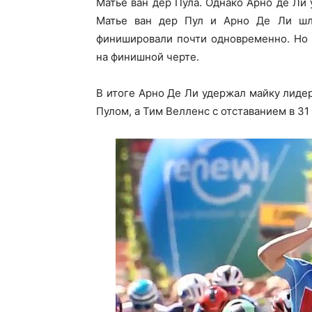
Матье ван дер Пула. Однако Арно де Ли 
Матье ван дер Пул и Арно Де Ли шли
финишировали почти одновременно. Но 
на финишной черте.
В итоге Арно Де Ли удержал майку лиде
Пулом, а Тим Велленс с отставанием в 31