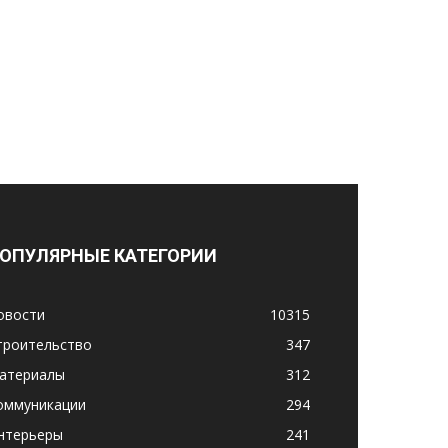
ОПУЛЯРНЫЕ КАТЕГОРИИ
овости
10315
троительство
347
атериалы
312
оммуникации
294
нтерьеры
241