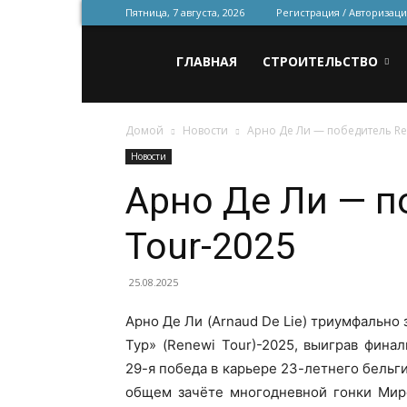
Пятница, 7 августа, 2026
Регистрация / Авторизаци
Всё
ГЛАВНАЯ
СТРОИТЕЛЬСТВО
Домой
Новости
Арно Де Ли — победитель Re
для
Новости
Арно Де Ли — п
строительства
Tour-2025
и
25.08.2025
Арно Де Ли (Arnaud De Lie) триумфальн
Тур» (Renewi Tour)-2025, выиграв фина
ремонта
29-я победа в карьере 23-летнего бельги
общем зачёте многодневной гонки Миро