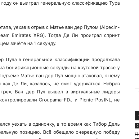
м году он выиграл генеральную классификацию Тура
апа, уехав в отрыв с Матье ван дер Пулом (Alpecin-
eam Emirates XRG). Тогда Де Ли проиграл спринт
щем зачёте на 1 секунду.
ер Пула в генеральной классификации продолжала
 за бонификационные секунды на круговой трассе у
подъёме Матье ван дер Пул мощно атаковал, к нему
 как Де Ли, казалось, не смог удержаться. Набрав
тре», Ван дер Пул вышел в виртуальные лидеры
 контролировали Groupama–FDJ и Picnic–PostNL, не
лся уехать в одиночку, в то время как Тибор Дель
С
деальную позицию. Всё обещало очередную победу
Д
а