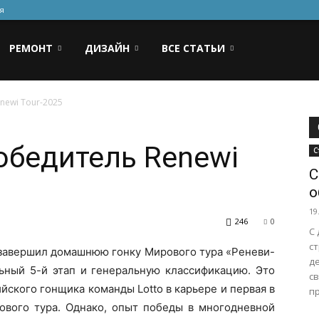
я
РЕМОНТ
ДИЗАЙН
ВСЕ СТАТЬИ
newi Tour-2025
обедитель Renewi
С
С
о
19
246
0
С
ст
о завершил домашнюю гонку Мирового тура «Реневи-
де
льный 5-й этап и генеральную классификацию. Это
с
йского гонщика команды Lotto в карьере и первая в
пр
вого тура. Однако, опыт победы в многодневной