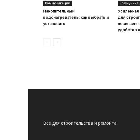
Коммуникации
Коммуника
Накопительный
Усиленная
водонагреватель: как выбрать и
для строит
установить
повышенна
удобство 
Всё для строительства и ремонта