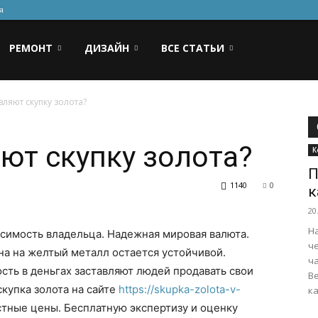
я
РЕМОНТ
ДИЗАЙН
ВСЕ СТАТЬИ
вляют скупку золота?
ют скупку золота?
К
П
1140
0
к
20
Н
симость владельца. Надежная мировая валюта.
ч
на на желтый металл остается устойчивой.
ча
сть в деньгах заставляют людей продавать свои
В
скупка золота на сайте
https://skupka-zolota-v-
ка
стные цены. Бесплатную экспертизу и оценку