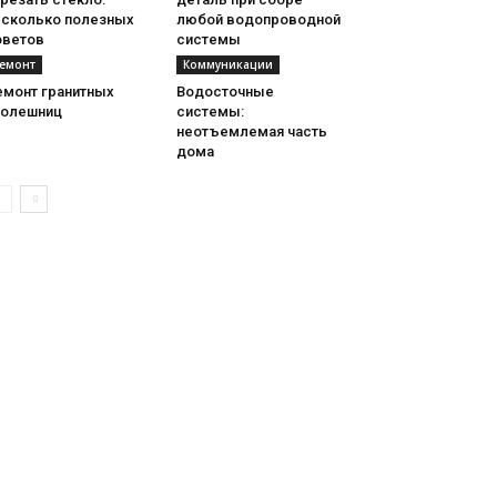
есколько полезных
любой водопроводной
оветов
системы
емонт
Коммуникации
емонт гранитных
Водосточные
толешниц
системы:
неотъемлемая часть
дома