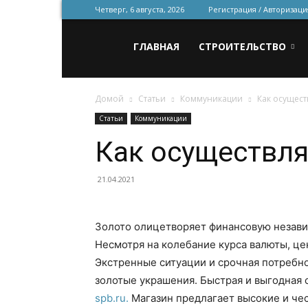
Четверг, 6 августа, 2026
Регистрация / Авторизаци
Всё
ГЛАВНАЯ
СТРОИТЕЛЬСТВО
Домой
Статьи
Коммуникации
Как осущест
для
Статьи
Коммуникации
Как осуществля
строительства
21.04.2021
и
Золото олицетворяет финансовую незави
Несмотря на колебание курса валюты, це
Экстренные ситуации и срочная потребно
ремонта
золотые украшения. Быстрая и выгодная 
spb.ru.
Магазин предлагает высокие и че