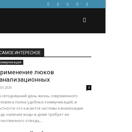
САМОЕ ИНТЕРЕСНОЕ
оммуникации
рименение люков
анализационных
.03.2020
0
а сегодняшний день жизнь современного
еловека полна удобных коммуникаций, в
стности это касается системы канализации.
едь наличие воды в доме требует ее
чественного отвода,...