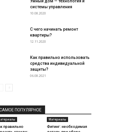
Умный дом — технология и
системы управления
10.08.2020
С чего начинать ремонт
квартиры?
12.11.2020
Как правильно использовать
средства индивидуальной
защиты?
06.08.2021
САМОЕ ПОПУЛЯРНОЕ
атериалы
Материалы
ак правильно
Фитинг: необходимая
резать стекло:
деталь при сборе