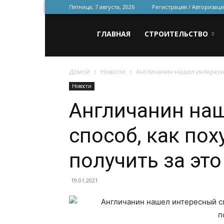
Пятница, 7 августа, 2026
Регистрация / Авторизаци
Всё
ГЛАВНАЯ
СТРОИТЕЛЬСТВО
Домой
Новости
Англичанин нашел интересный 
для
Новости
Англичанин на
строительства
способ, как пох
и
получить за эт
19.01.2021
ремонта