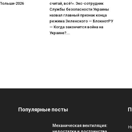
 Польши-2026
считай, всё!». Экс-сотрудник
Службы безопасности Украины
назвал главный признак конца
режима Зеленского — БлокнотРУ
— Когда закончится война на
Украине?...
Популярные посты
П
Механическая вентиляция:
Н
недостатки и достоинства