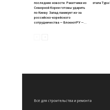
последние новости. Ракетчики из
этапа Тура
Северной Кореи готовы ударить
по Киеву. Запад паникует из-за
российско-корейского
сотрудничества — БлокнотРУ —...
Всё для строительства и ремонта