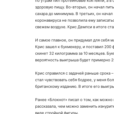
по утрам пил протеиновые коктейли, а в
здоровую пищу. Во-вторых, он начал пить
сахара до минимума. В третьих, он начал
коронавируса не позволила ему записатьс
свежем воздухе. Крис Демпси в итоге ста
И самое главное, он придумал для себя м
Крис зашел к букмекеру, и поставил 200 ф
скинет 32 килограмма за 10 месяцев. Бук
вероятность выигрыша будет примерно 25
Крис справился с задачей раньше срока –
стал чувствовать себя бодрее, у меня бо
британскому изданию. В итоге его выигр
Ранее «Блокнот» писал о том, как можно 
рассказала, чем можно заменить изнурит
виде стройной фигуры.