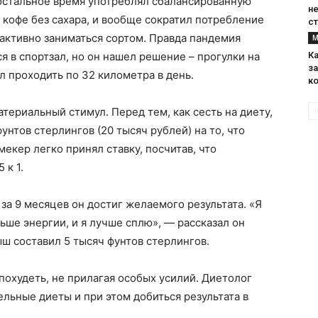
 остальное время употреблял сбалансированную
н
 кофе без сахара, и вообще сократил потребление
с
 активно заниматься сортом. Правда пандемия
М
я в спортзал, но он нашел решение – прогулки на
Ка
за
л проходить по 32 километра в день.
к
атериальный стимул. Перед тем, как сесть на диету,
унтов стерлингов (20 тысяч рублей) на то, что
мекер легко принял ставку, посчитав, что
 к 1.
 за 9 месяцев он достиг желаемого результата. «Я
льше энергии, и я лучше сплю», — рассказал он
ыш составил 5 тысяч фунтов стерлингов.
похудеть, не прилагая особых усилий. Диетолог
ельные диеты и при этом добиться результата в