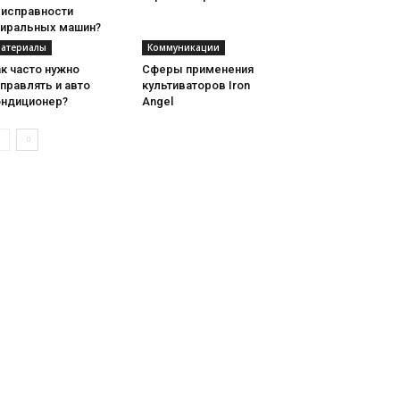
еисправности
тиральных машин?
атериалы
Коммуникации
к часто нужно
Сферы применения
правлять и авто
культиваторов Iron
ондиционер?
Angel