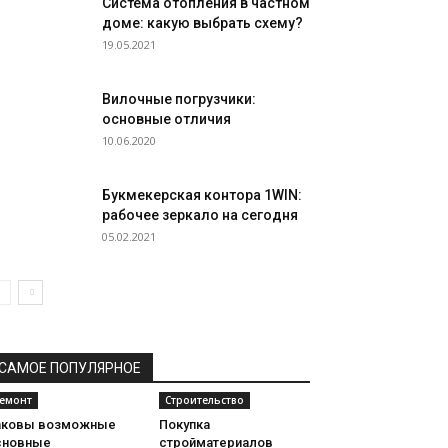
Система отопления в частном
доме: какую выбрать схему?
19.05.2021
Вилочные погрузчики:
основные отличия
10.06.2020
Букмекерская контора 1WIN:
рабочее зеркало на сегодня
05.02.2021
САМОЕ ПОПУЛЯРНОЕ
емонт
Строительство
аковы возможные
Покупка
сновные
стройматериалов