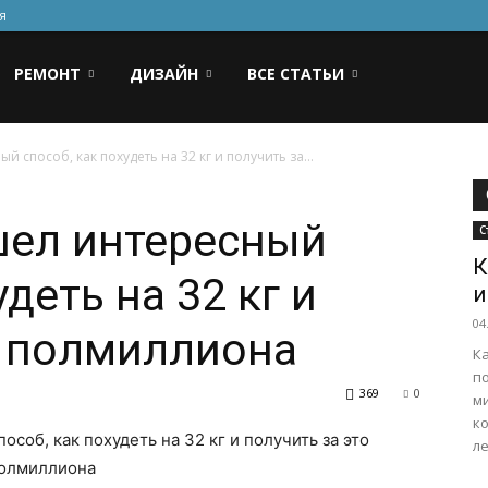
я
РЕМОНТ
ДИЗАЙН
ВСЕ СТАТЬИ
способ, как похудеть на 32 кг и получить за...
шел интересный
С
К
удеть на 32 кг и
и
04
о полмиллиона
К
п
369
0
м
к
ле