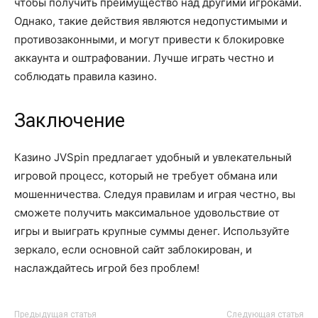
чтобы получить преимущество над другими игроками.
Однако, такие действия являются недопустимыми и
противозаконными, и могут привести к блокировке
аккаунта и оштрафовании. Лучше играть честно и
соблюдать правила казино.
Заключение
Казино JVSpin предлагает удобный и увлекательный
игровой процесс, который не требует обмана или
мошенничества. Следуя правилам и играя честно, вы
сможете получить максимальное удовольствие от
игры и выиграть крупные суммы денег. Используйте
зеркало, если основной сайт заблокирован, и
наслаждайтесь игрой без проблем!
Предыдущая статья
Следующая статья