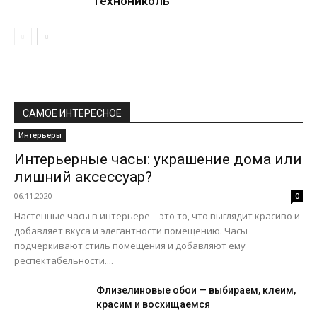
Технониколь
САМОЕ ИНТЕРЕСНОЕ
Интерьеры
Интерьерные часы: украшение дома или
лишний аксессуар?
06.11.2020
0
Настенные часы в интерьере – это то, что выглядит красиво и
добавляет вкуса и элегантности помещению. Часы
подчеркивают стиль помещения и добавляют ему
респектабельности....
Флизелиновые обои — выбираем, клеим,
красим и восхищаемся