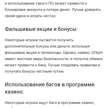
и использование такого ПО может привести к
блокировке аккаунта и потере денег. Лучше доверять
своей удаче и играть честно.
Фальшивые акции и бонусы:
Некоторые игроки пытаются получить
дополнительные бонусы или деньги, используя
фальшивые акции и промокоды. Однако, казино JVSpin
имеет жесткие меры безопасности, и попытка обмана
может привести к бану. Лучше следовать правилам и
получать бонусы честным путем.
Использование багов в программе
казино:
Некоторые игроки ищут баги в программе казино,