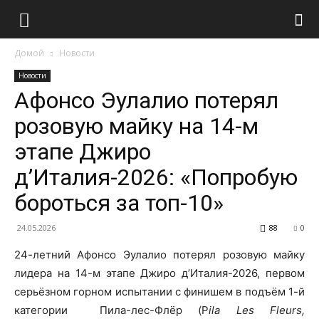
Домой
Новости
Новости
Афонсо Эулалио потерял
розовую майку на 14-м
этапе Джиро
д’Италия-2026: «Попробую
бороться за топ-10»
24.05.2026
88
0
24-летний Афонсо Эулалио потерял розовую майку
лидера на 14-м этапе Джиро д’Италия-2026, первом
серьёзном горном испытании с финишем в подъём 1-й
категории Пила-лес-Флёр (P
ila Les Fleurs,