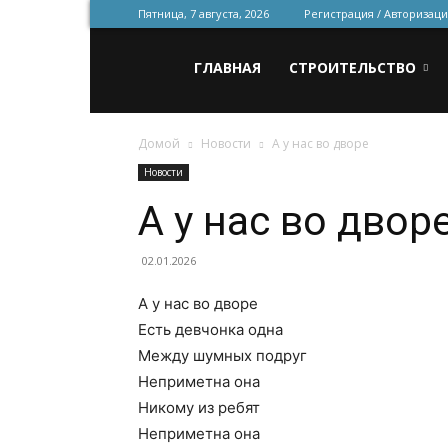
Пятница, 7 августа, 2026
Регистрация / Авторизаци
Всё
ГЛАВНАЯ
СТРОИТЕЛЬСТВО
Домой
Новости
А у нас во дворе
для
Новости
А у нас во двор
строительства
02.01.2026
А у нас во дворе
и
Есть девчонка одна
Между шумных подруг
Неприметна она
ремонта
Никому из ребят
Неприметна она