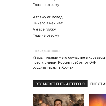
Глаз не отвожу
Я гляжу ей вслед
Ничего в ней нет
А я все гляжу
Глаз не отвожу
Предыдущая статья
«Замалчивание – это соучастие в кровавом
преступлении»: Россия требует от ОНН
осудить теракт в Хорлах
ЭТО МОЖЕТ БЫТЬ ИНТЕРЕСНО
ЕЩЕ ОТ 