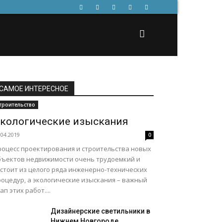
САМОЕ ИНТЕРЕСНОЕ
троительство
кологические изыскания
.04.2019
0
роцесс проектирования и строительства новых
бъектов недвижимости очень трудоемкий и
остоит из целого ряда инженерно-технических
роцедур, а экологические изыскания – важный
ап этих работ....
Дизайнерские светильники в
Нижнем Новгороде