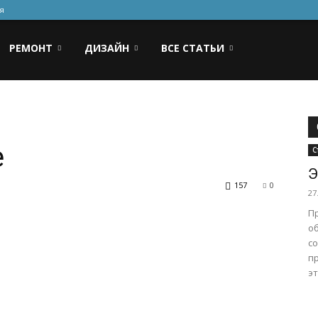
я
РЕМОНТ
ДИЗАЙН
ВСЕ СТАТЬИ
е
С
Э
157
0
27
П
о
с
п
эт