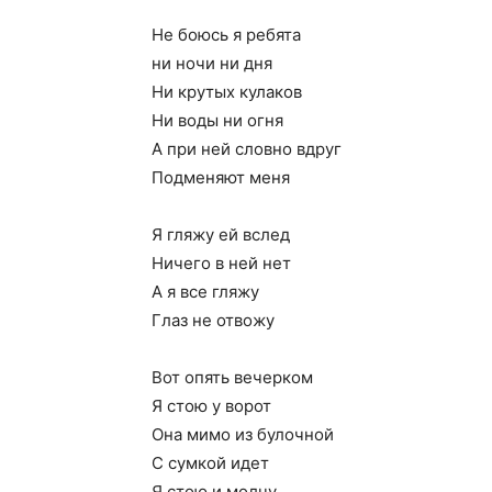
Не боюсь я ребята
ни ночи ни дня
Ни крутых кулаков
Ни воды ни огня
А при ней словно вдруг
Подменяют меня
Я гляжу ей вслед
Ничего в ней нет
А я все гляжу
Глаз не отвожу
Вот опять вечерком
Я стою у ворот
Она мимо из булочной
С сумкой идет
Я стою и молчу