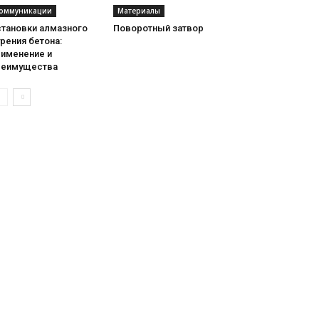
оммуникации
Материалы
становки алмазного
Поворотный затвор
рения бетона:
рименение и
реимущества