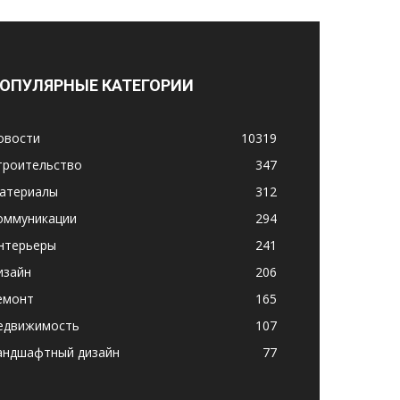
ОПУЛЯРНЫЕ КАТЕГОРИИ
овости
10319
троительство
347
атериалы
312
оммуникации
294
нтерьеры
241
изайн
206
емонт
165
едвижимость
107
андшафтный дизайн
77