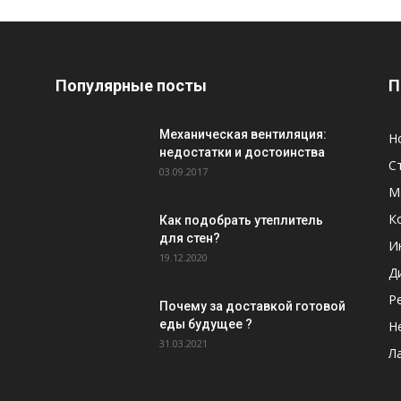
Популярные посты
П
Механическая вентиляция:
Н
недостатки и достоинства
С
03.09.2017
М
К
Как подобрать утеплитель
для стен?
И
19.12.2020
Д
Р
Почему за доставкой готовой
еды будущее ?
Н
31.03.2021
Л