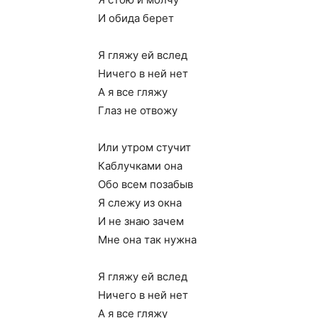
И обида берет
Я гляжу ей вслед
Ничего в ней нет
А я все гляжу
Глаз не отвожу
Или утром стучит
Каблучками она
Обо всем позабыв
Я слежу из окна
И не знаю зачем
Мне она так нужна
Я гляжу ей вслед
Ничего в ней нет
А я все гляжу