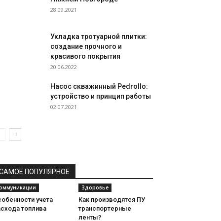
28.09.2021
Укладка тротуарной плитки:
создание прочного и
красивого покрытия
20.06.2022
Насос скважинный Pedrollo:
устройство и принцип работы
02.07.2021
САМОЕ ПОПУЛЯРНОЕ
оммуникации
Здоровье
собенности учета
Как производятся ПУ
асхода топлива
транспортерные
ленты?