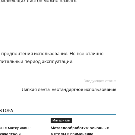
жавеющих листов можно назвать:
 предпочтения использования. Но все отлично
лительный период эксплуатации.
Следующая статья
Липкая лента: нестандартное использование
АВТОРА
Материалы
ные материалы:
Металлообработка: основные
качество и
методы и применение