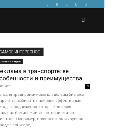
САМОЕ ИНТЕРЕСНОЕ
оммуникации
еклама в транспорте: ее
собенности и преимущества
.01.2020
0
егодня предприимчивые владельцы бизнеса
тараются выбирать наиболее эффективные
етоды продвижения, которые позволят
ривлечь большое число потенциальных
лиентов. Например, в живописном и крупном
роде Чернигове,...