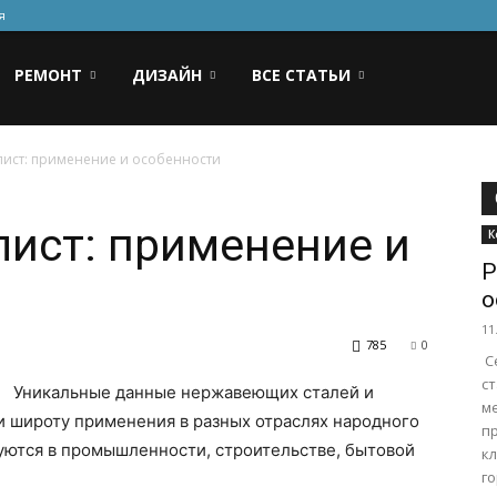
я
РЕМОНТ
ДИЗАЙН
ВСЕ СТАТЬИ
ист: применение и особенности
ист: применение и
К
Р
о
11
785
0
С
с
Уникальные данные нержавеющих сталей и
м
 широту применения в разных отраслях народного
п
ются в промышленности, строительстве, бытовой
к
го