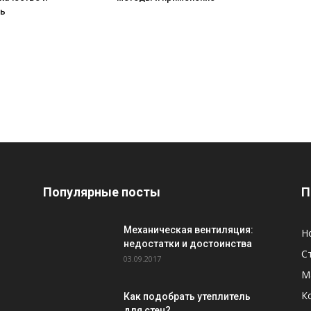
ть
Популярные посты
П
Механическая вентиляция:
Н
недостатки и достоинства
С
03.09.2017
М
К
Как подобрать утеплитель
для стен?