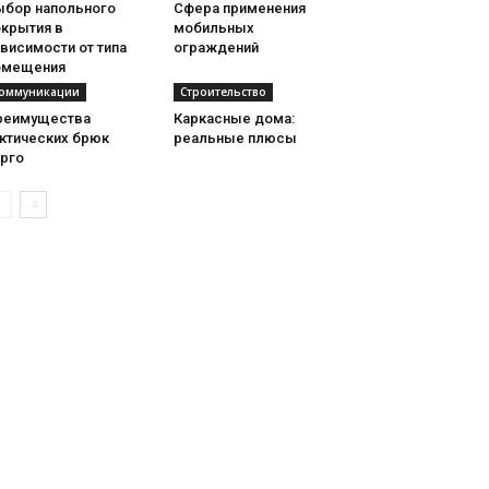
ыбор напольного
Сфера применения
окрытия в
мобильных
висимости от типа
ограждений
омещения
оммуникации
Строительство
реимущества
Каркасные дома:
актических брюк
реальные плюсы
арго