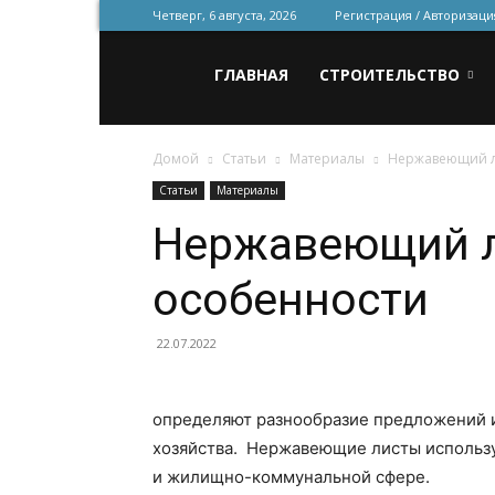
Четверг, 6 августа, 2026
Регистрация / Авторизаци
Всё
ГЛАВНАЯ
СТРОИТЕЛЬСТВО
Домой
Статьи
Материалы
Нержавеющий л
для
Статьи
Материалы
Нержавеющий л
строительства
особенности
и
22.07.2022
определяют разнообразие предложений и
ремонта
хозяйства. Нержавеющие листы использу
и жилищно-коммунальной сфере.