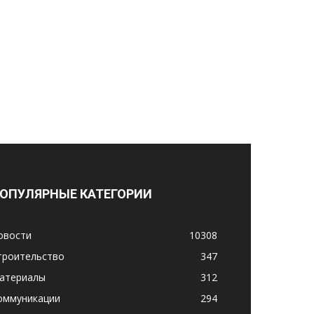
ОПУЛЯРНЫЕ КАТЕГОРИИ
овости
10308
троительство
347
атериалы
312
оммуникации
294