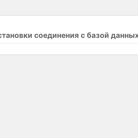
тановки соединения с базой данны