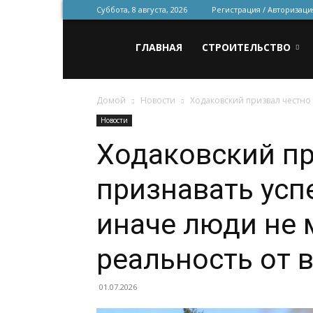
Суббота, 8 августа, 2026
Регистрация / Авторизаци
Всё
ГЛАВНАЯ
СТРОИТЕЛЬСТВО
Домой
Новости
Ходаковский призвал честно 
для
Новости
Ходаковский пр
строительства
признавать усп
и
иначе люди не 
реальность от
ремонта
01.07.2026