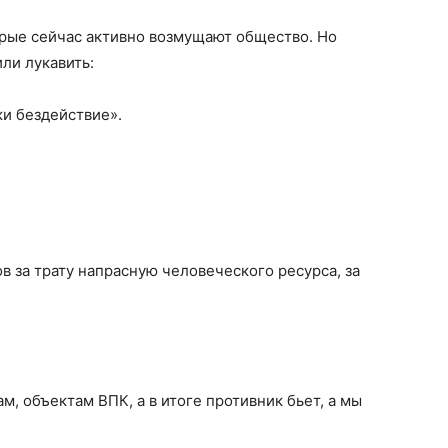
орые сейчас активно возмущают общество. Но
или лукавить:
ки бездействие».
 за трату напрасную человеческого ресурса, за
м, объектам ВПК, а в итоге противник бьет, а мы