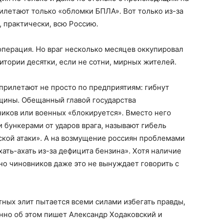
рилетают только «обломки БПЛА». Вот только из-за
, практически, всю Россию.
операция. Но враг несколько месяцев оккупировал
ритории десятки, если не сотни, мирных жителей.
прилетают не просто по предприятиям: гибнут
щины. Обещанный главой государства
иков или военных «блокируется». Вместо него
бункерами от ударов врага, называют гибель
кой атаки». А на возмущение россиян проблемами
хать-ахать из-за дефицита бензина». Хотя наличие
но чиновников даже это не вынуждает говорить с
тных элит пытается всеми силами избегать правды,
нно об этом пишет Александр Ходаковский и