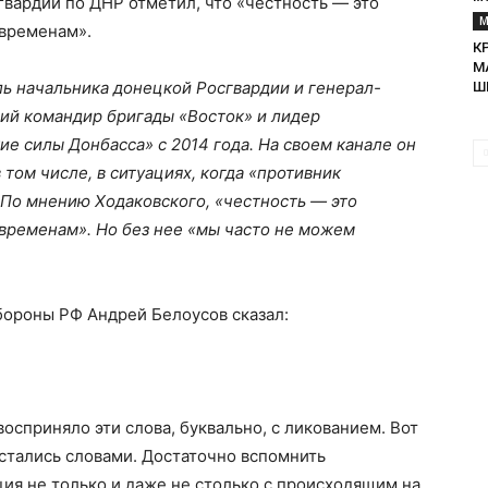
вардии по ДНР отметил, что «честность — это
М
временам».
К
М
ь начальника донецкой Росгвардии и генерал-
Ш
ший командир бригады «Восток» и лидер
 силы Донбасса» с 2014 года. На своем канале он
 том числе, в ситуациях, когда «противник
. По мнению Ходаковского, «честность — это
ременам». Но без нее «мы часто не можем
бороны РФ Андрей Белоусов сказал:
осприняло эти слова, буквально, с ликованием. Вот
остались словами. Достаточно вспомнить
ия не только и даже не столько с происходящим на