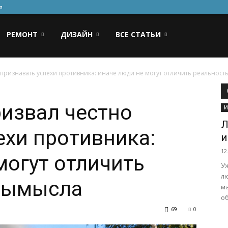
я
РЕМОНТ
ДИЗАЙН
ВСЕ СТАТЬИ
признавать успехи противника: иначе люди не могут отличить реальность.
извал честно
И
Л
ехи противника:
и
12
могут отличить
Уж
л
 вымысла
ма
об
69
0