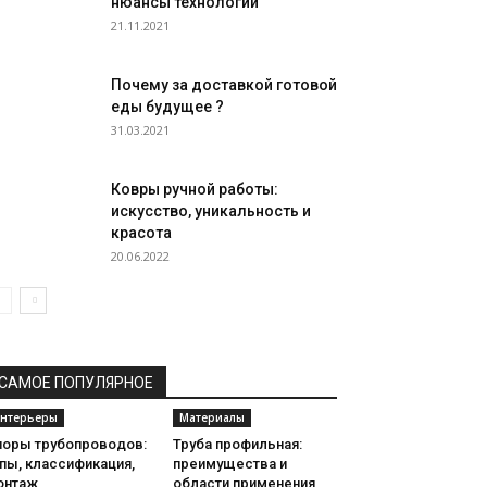
нюансы технологии
21.11.2021
Почему за доставкой готовой
еды будущее ?
31.03.2021
Ковры ручной работы:
искусство, уникальность и
красота
20.06.2022
САМОЕ ПОПУЛЯРНОЕ
нтерьеры
Материалы
поры трубопроводов:
Труба профильная:
пы, классификация,
преимущества и
онтаж
области применения