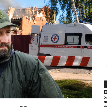
И
О
ти
м