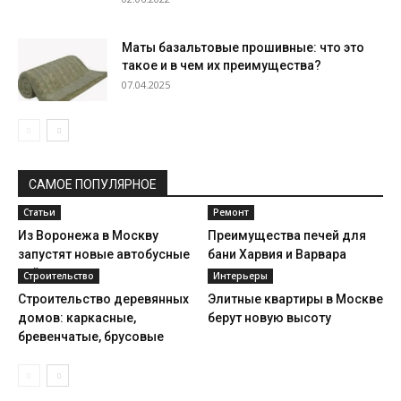
Маты базальтовые прошивные: что это
такое и в чем их преимущества?
07.04.2025
САМОЕ ПОПУЛЯРНОЕ
Статьи
Ремонт
Из Воронежа в Москву
Преимущества печей для
запустят новые автобусные
бани Харвия и Варвара
рейсы
Строительство
Интерьеры
Строительство деревянных
Элитные квартиры в Москве
домов: каркасные,
берут новую высоту
бревенчатые, брусовые