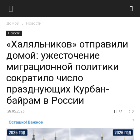
Домой
Новости
Новости
«Халяльников» отправили
домой: ужесточение
миграционной политики
сократило число
празднующих Курбан-
байрам в России
28.05.2026
77
0