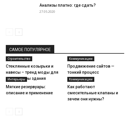
Анализы платно: где сдать?
27.05.2020
САМОЕ ПОПУЛЯРНОЕ
Строительство
Коммуникации
Стеклянные козырьки и
Продвижение сайтов —
навесы – тренд моды для
тонкий процесс
архитектуры здания
Интерьеры
Коммуникации
Мягкие резервуары:
Как работают
описание и применение
смесительные клапаны и
зачем они нужны?