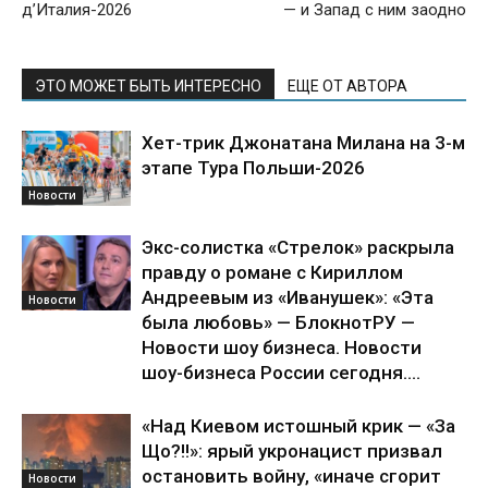
д’Италия-2026
— и Запад с ним заодно
ЭТО МОЖЕТ БЫТЬ ИНТЕРЕСНО
ЕЩЕ ОТ АВТОРА
Хет-трик Джонатана Милана на 3-м
этапе Тура Польши-2026
Новости
Экс-солистка «Стрелок» раскрыла
правду о романе с Кириллом
Андреевым из «Иванушек»: «Эта
Новости
была любовь» — БлокнотРУ —
Новости шоу бизнеса. Новости
шоу-бизнеса России сегодня....
«Над Киевом истошный крик — «За
Що?!!»: ярый укронацист призвал
остановить войну, «иначе сгорит
Новости