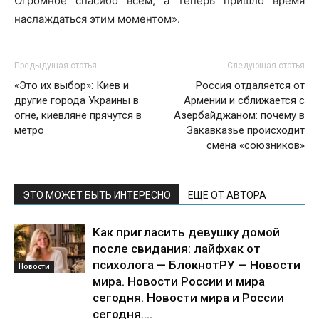
Огромное спасибо всем, а теперь пришло время
наслаждаться этим моментом».
Предыдущая статья
Следующая статья
«Это их выбор»: Киев и
Россия отдаляется от
другие города Украины в
Армении и сближается с
огне, киевляне прячутся в
Азербайджаном: почему в
метро
Закавказье происходит
смена «союзников»
ЭТО МОЖЕТ БЫТЬ ИНТЕРЕСНО
ЕЩЕ ОТ АВТОРА
Как пригласить девушку домой
после свидания: лайфхак от
психолога — БлокнотРУ — Новости
Новости
мира. Новости России и мира
сегодня. Новости мира и России
сегодня....