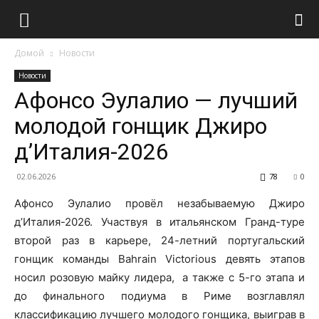
Домой
Новости
Новости
Афонсо Эулалио — лучший
молодой гонщик Джиро
д’Италия-2026
02.06.2026
78
0
Афонсо Эулалио провёл незабываемую Джиро
д’Италия-2026. Участвуя в итальянском Гранд-туре
второй раз в карьере, 24-летний португальский
гонщик команды Bahrain Victorious девять этапов
носил розовую майку лидера, а также с 5-го этапа и
до финального подиума в Риме возглавлял
классификацию лучшего молодого гонщика, выиграв в