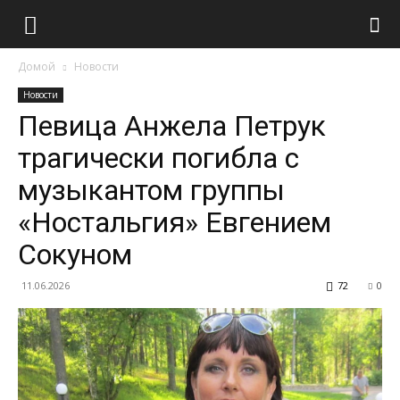
Домой
Новости
Новости
Певица Анжела Петрук
трагически погибла с
музыкантом группы
«Ностальгия» Евгением
Сокуном
11.06.2026
72
0