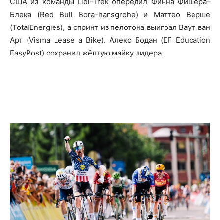
США из команды Lidl-Trek опередил Финна Фишера-
Блека (Red Bull Bora-hansgrohe) и Маттео Верше
(TotalEnergies), а спринт из пелотона выиграл Ваут ван
Арт (Visma Lease a Bike). Алекс Бодан (EF Education
EasyPost) сохранил жёлтую майку лидера.