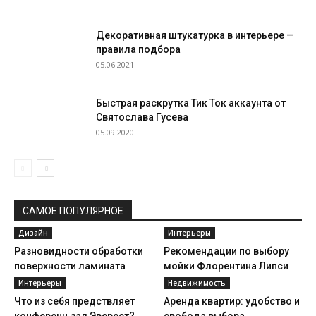
Декоративная штукатурка в интерьере —
правила подбора
05.06.2021
Быстрая раскрутка Тик Ток аккаунта от
Святослава Гусева
05.09.2020
САМОЕ ПОПУЛЯРНОЕ
Дизайн
Интерьеры
Разновидности обработки
Рекомендации по выбору
поверхности ламината
мойки Флорентина Липси
Интерьеры
Недвижимость
Что из себя предствляет
Аренда квартир: удобство и
конференц зал Эверест?
свобода выбора