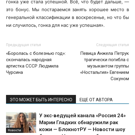
гонка уже стала успешной. Всё, что будет дальше, —
это бонус. Мы постараемся занять хорошее место в
генеральной классификации в воскресенье, но что бы
ни случилось, гонка для нас уже успешная».
Предыдущая статья
Следующая статья
«Боролась с болезнью год»:
Певица Анжела Петрук
скончалась народная
трагически погибла с
артистка СССР Людмила
музыкантом группы
Чурсина
«Ностальгия» Евгением
Сокуном
ЭТО МОЖЕТ БЫТЬ ИНТЕРЕСНО
ЕЩЕ ОТ АВТОРА
У экс-ведущей канала «Россия 24»
Марии Гладких обнаружили рак
кожи — БлокнотРУ — Новости шоу
Новости