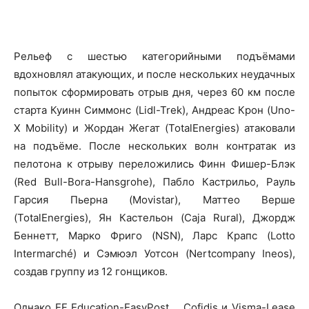
Рельеф с шестью категорийными подъёмами
вдохновлял атакующих, и после нескольких неудачных
попыток сформировать отрыв дня, через 60 км после
старта Куинн Симмонс (Lidl-Trek), Андреас Крон (Uno-
X Mobility) и Жордан Жегат (TotalEnergies) атаковали
на подъёме. После нескольких волн контратак из
пелотона к отрыву переложились Финн Фишер-Блэк
(Red Bull-Bora-Hansgrohe), Пабло Кастрильо, Рауль
Гарсия Пьерна (Movistar), Маттео Верше
(TotalEnergies), Ян Кастельон (Caja Rural), Джордж
Беннетт, Марко Фриго (NSN), Ларс Крапс (Lotto
Intermarché) и Сэмюэл Уотсон (Nertcompany Ineos),
создав группу из 12 гонщиков.
Однако EF Education-EasyPost, Cofidis и Visma-Lease