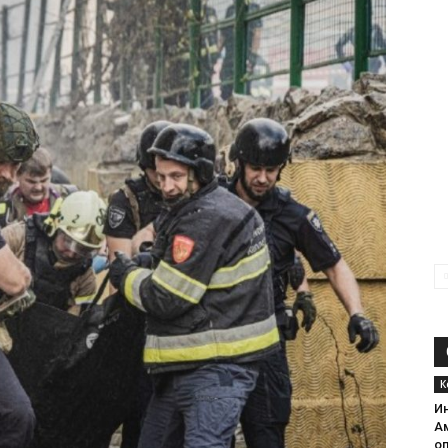
К
И
А
о