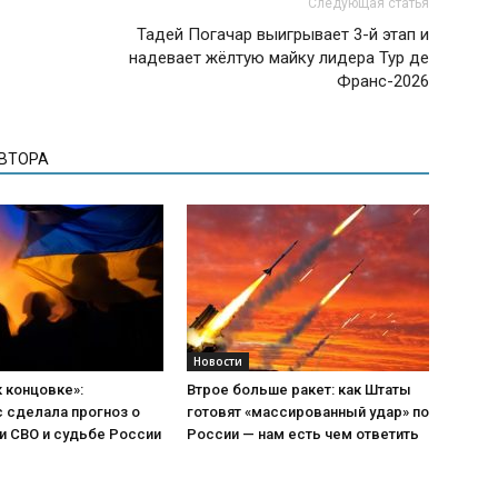
Следующая статья
Тадей Погачар выигрывает 3-й этап и
надевает жёлтую майку лидера Тур де
Франс-2026
АВТОРА
Новости
к концовке»:
Втрое больше ракет: как Штаты
 сделала прогноз о
готовят «массированный удар» по
и СВО и судьбе России
России — нам есть чем ответить