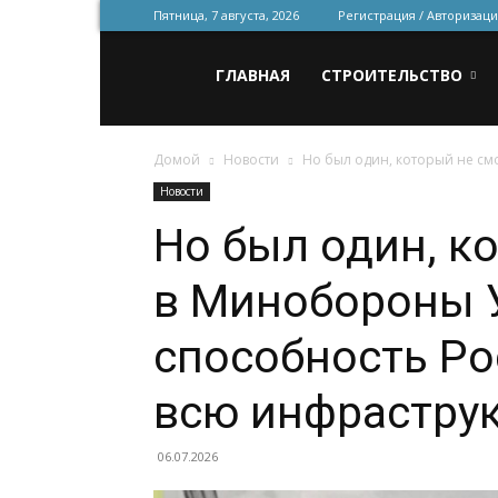
Пятница, 7 августа, 2026
Регистрация / Авторизаци
Всё
ГЛАВНАЯ
СТРОИТЕЛЬСТВО
Домой
Новости
Но был один, который не см
для
Новости
Но был один, к
строительства
в Минобороны 
и
способность Ро
всю инфраструк
ремонта
06.07.2026