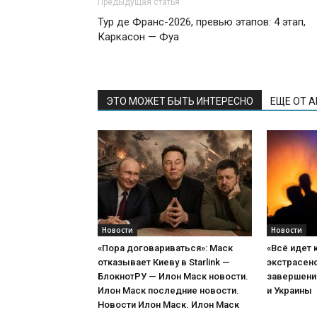
Предыдущая статья
Тур де Франс-2026, превью этапов: 4 этап,
Каркасон — Фуа
ЭТО МОЖЕТ БЫТЬ ИНТЕРЕСНО
ЕЩЕ ОТ 
Новости
Новости
«Пора договариваться»: Маск
«Всё идет 
отказывает Киеву в Starlink —
экстрасенс
БлокнотРУ — Илон Маск новости.
завершени
Илон Маск последние новости.
и Украины
Новости Илон Маск. Илон Маск