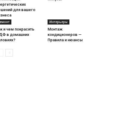
нергетических
ешений для вашего
изнеса
емонт
Интерьеры
к и чем покрасить
Монтаж
ДФ в домашних
кондиционеров —
словиях?
Правила и нюансы