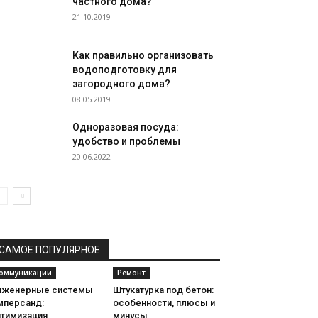
частного дома?
21.10.2019
Как правильно организовать
водоподготовку для
загородного дома?
08.05.2019
Одноразовая посуда:
удобство и проблемы
20.06.2022
САМОЕ ПОПУЛЯРНОЕ
оммуникации
Ремонт
нженерные системы
Штукатурка под бетон:
мперсанд:
особенности, плюсы и
птимизация
минусы