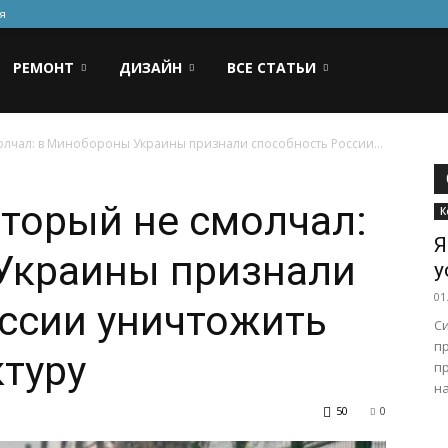
я
РЕМОНТ
ДИЗАЙН
ВСЕ СТАТЬИ
олчал: в Минобороны Украины признали способность России...
оторый не смолчал:
К
Я
Украины признали
у
01
ссии уничтожить
С
п
туру
пр
на
50
0