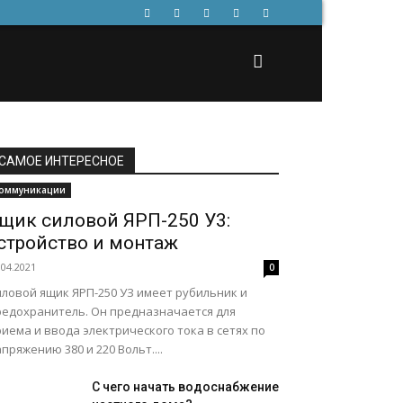
САМОЕ ИНТЕРЕСНОЕ
оммуникации
щик силовой ЯРП-250 У3:
стройство и монтаж
.04.2021
0
иловой ящик ЯРП-250 УЗ имеет рубильник и
редохранитель. Он предназначается для
иема и ввода электрического тока в сетях по
пряжению 380 и 220 Вольт....
С чего начать водоснабжение