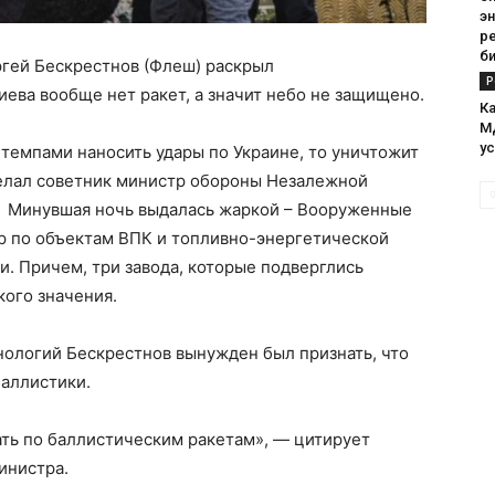
э
р
б
гей Бескрестнов (Флеш) раскрыл
Р
иева вообще нет ракет, а значит небо не защищено.
Ка
М
у
 темпами наносить удары по Украине, то уничтожит
делал советник министр обороны Незалежной
. Минувшая ночь выдалась жаркой – Вооруженные
р по объектам ВПК и топливно-энергетической
и. Причем, три завода, которые подверглись
кого значения.
нологий Бескрестнов вынужден был признать, что
баллистики.
тать по баллистическим ракетам», — цитирует
инистра.