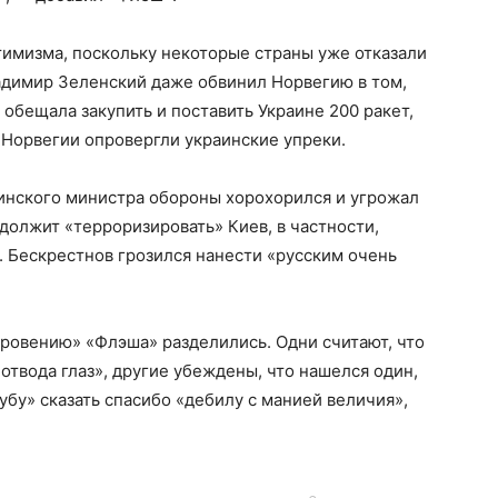
птимизма, поскольку некоторые страны уже отказали
адимир Зеленский даже обвинил Норвегию в том,
обещала закупить и поставить Украине 200 ракет,
 Норвегии опровергли украинские упреки.
раинского министра обороны хорохорился и угрожал
должит «терроризировать» Киев, в частности,
 Бескрестнов грозился нанести «русским очень
ровению» «Флэша» разделились. Одни считают, что
отвода глаз», другие убеждены, что нашелся один,
убу» сказать спасибо «дебилу с манией величия»,