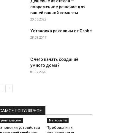
Душевые из стекла —
современное решение для
вашей ванной комнаты
20.06.2022
Установка раковины от Grohe
28.08.2017
С чего начать создание
умного дома?
01.07.2020
САМОЕ ПОПУЛЯРНОЕ
троительство
Материалы
ехнологии устройства
Требования к
граждений глубоких
техническому