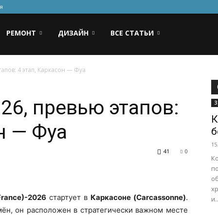
я
РЕМОНТ
ДИЗАЙН
ВСЕ СТАТЬИ
апов: 4 этап, Каркасон — Фуа
26, превью этапов:
З
К
н — Фуа
б
15
41
0
К
по
о
х
France)-2026
стартует в
Каркасоне (Carcassonne)
.
и..
мён, он расположен в стратегически важном месте