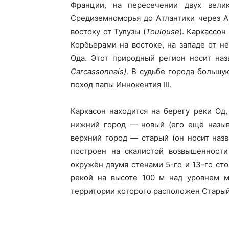
Франции, на пересечении двух вели
Средиземноморья до Атлантики через А
востоку от Тулузы (
Toulouse
). Каркассо
Корбьерами на востоке, на западе от н
Ода. Этот природный регион носит наз
Carcassonnais)
. В судьбе города большу
поход папы Иннокентия III.
Каркасон находится на берегу реки Од,
нижний город — новый (его ещё называ
верхний город — старый (он носит наз
построен на скалистой возвышенност
окружён двумя стенами 5-го и 13-го ст
рекой на высоте 100 м над уровнем м
территории которого расположен Старый