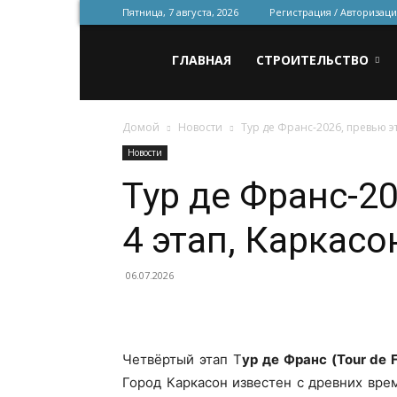
Пятница, 7 августа, 2026
Регистрация / Авторизаци
Всё
ГЛАВНАЯ
СТРОИТЕЛЬСТВО
Домой
Новости
Тур де Франс-2026, превью эт
для
Новости
Тур де Франс-20
строительства
4 этап, Каркасо
и
06.07.2026
ремонта
Четвёртый этап Т
ур де Франс (Tour de 
Город Каркасон известен с древних вре