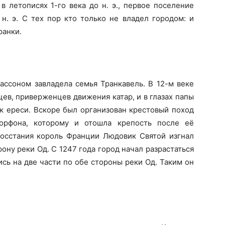
в летописях 1-го века до н. э., первое поселение
н. э. С тех пор кто только не владел городом: и
ранки.
ассоном завладела семья Транкавель. В 12-м веке
ев, приверженцев движения катар, и в глазах папы
ик ереси. Вскоре был организован крестовый поход
орфона, которому и отошла крепость после её
восстания король Франции Людовик Святой изгнал
ону реки Од. С 1247 года город начал разрастаться
сь на две части по обе стороны реки Од. Таким он