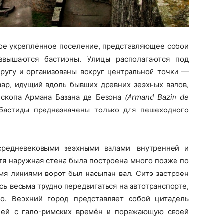
е укреплённое поселение, представляющее собой
озвышаются бастионы. Улицы располагаются под
ругу и организованы вокруг центральной точки —
вар, идущий вдоль бывших древних зеэхных валов,
ископа Армана Базана де Безона
(Armand Bazin de
 бастиды предназначены только для пешеходного
едневековыми зеэхными валами, внутренней и
тя наружная стена была построена много позже по
мя линиями ворот был насыпан вал. Ситэ застроен
ь весьма трудно передвигаться на автотранспорте,
о. Верхний город представляет собой цитадель
дней с гало-римских времён и поражающую своей