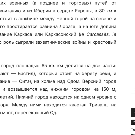
ких военных (а позднее и торговых) путей от
квитанию и из Иберии в сердце Европы, в 80 км к
н стоит в ложбине между Чёрной горой на севере и
его простирается равнина Лораге, а на юге долина
вание Каркасе или Каркасонский (
le Carcassès, le
ю роль сыграли захватнические войны и крестовый
 город площадью 65 кв. км делится на две части:
ют — Бастид), который стоит на берегу реки, и
вание — Ситэ), на холме над Одом. Верхний город
и и возвышается над нижним городом на 150 м,
олетий. Нижний город находится на одном уровне с
оря. Между ними находится квартал Триваль, на
 мост, пересекающий Од.
С
Т
о