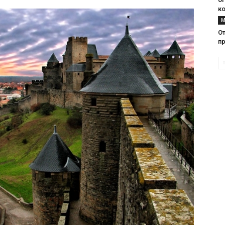
к
М
От
п