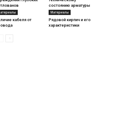
отлованов
состоянию арматуры
атериалы
Материалы
личие кабеля от
Рядовой кирпич и его
ровода
характеристики