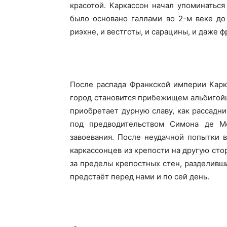
красотой. Каркассон начал упоминаться 
было основано галлами во 2-м веке до 
риэхне, и вестготы, и сарацины, и даже ф
После распада Франкской империи Карк
город становится прибежищем альбигойц
приобретает дурную славу, как рассадн
под предводительством Симона де М
завоевания. После неудачной попытки 
каркассонцев из крепости на другую стор
за пределы крепостных стен, разделивши
предстаёт перед нами и по сей день.