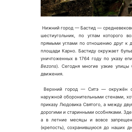
Нижний город — Бастид — средневеково
шестиугольник, по углам которого в
прямыми углами по отношению друг к д
площади Карно. Бастиду окружает буль
уничтоженных в 1764 году по указу еп
Bezons
). Сегодня многие узкие улицы
движения.
Верхний город — Ситэ — окружён ср
наружной оборонительными стенами, хо
приказу Людовика Святого, а между дву
дорогими и старинными особняками. Здес
а в летние месяцы и вовсе запрещен
(крепость), сохранившуюся до наших 