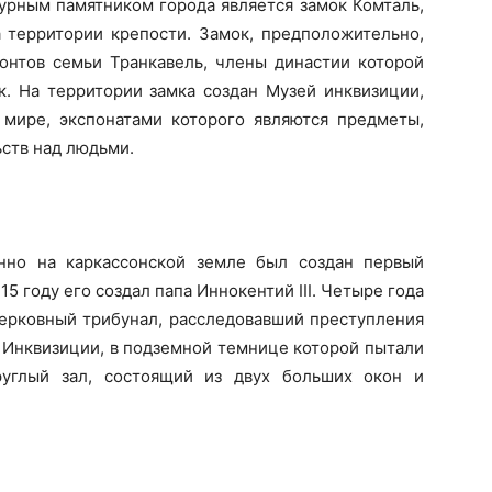
рным памятником города является замок Комталь,
 территории крепости. Замок, предположительно,
контов семьи Транкавель, члены династии которой
ек. На территории замка создан Музей инквизиции,
мире, экспонатами которого являются предметы,
ств над людьми.
нно на каркассонской земле был создан первый
5 году его создал папа Иннокентий III. Четыре года
ерковный трибунал, расследовавший преступления
я Инквизиции, в подземной темнице которой пытали
руглый зал, состоящий из двух больших окон и