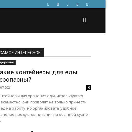
САМОЕ ИНТЕРЕСНОЕ
доровье
акие контейнеры для еды
езопасны?
.07.2021
0
онтейнеры для хранения еды, используются
всеместно, они позволят не только принести
бед на работу, но организовать удобное
ранение продуктов питания на обычной кухне
.