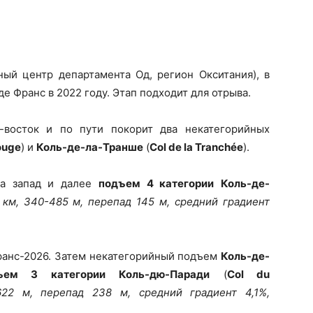
ный центр департамента Од, регион Окситания), в
де Франс в 2022 году. Этап подходит для отрыва.
-восток и по пути покорит два некатегорийных
rouge
) и
Коль-де-ла-Транше
(
Col de la Tranchée
).
на запад и далее
подъем 4 категории
Коль-де-
 км, 340-485 м, перепад 145 м, средний градиент
ранс-2026. Затем некатегорийный подъем
Коль-де-
ъем 3 категории
Коль-дю-Паради
(
Col du
622 м, перепад 238 м, средний градиент 4,1%,