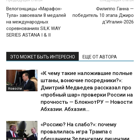
Предыдущая статья
Следующая статья
Велогонщицы «Марафон-
Филиппо Ганна —
Тула» завоевали 8 медалей
победитель 10 этапа Джиро
на международных
д’Италия-2026
соревнованиях SILK WAY
SERIES ASTANA I & II
ЭТО МОЖЕТ БЫТЬ ИНТЕРЕСНО
ЕЩЕ ОТ АВТОРА
«К чему такие наложившие полные
штаны, вонючие посредники?»:
Дмитрий Медведев рассказал про
Новости
«пробный шар» проверки России на
прочность — БлокнотРУ — Новости
Абхазии. Абхазия...
«Россию? На слабо?»: почему
провалилась игра Трампа с
обещанием Зеленскому лицензии
Новости