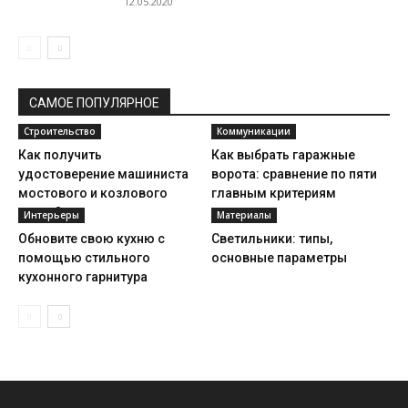
12.05.2020
САМОЕ ПОПУЛЯРНОЕ
Строительство
Коммуникации
Как получить
Как выбрать гаражные
удостоверение машиниста
ворота: сравнение по пяти
мостового и козлового
главным критериям
крана?
Интерьеры
Материалы
Обновите свою кухню с
Светильники: типы,
помощью стильного
основные параметры
кухонного гарнитура