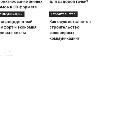
роектирование жилых
для садовой тачки?
омов в 3D формате
оммуникации
Строительство
еспрецедентный
Как осуществляется
омфорт и экономия:
строительство
азовые котлы
инженерных
коммуникаций?