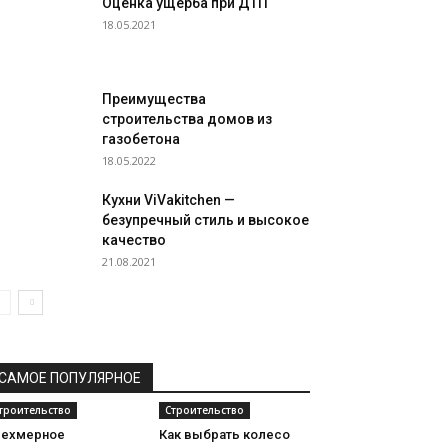
Оценка ущерба при ДТП
18.05.2021
Преимущества
строительства домов из
газобетона
18.05.2022
Кухни ViVakitchen —
безупречный стиль и высокое
качество
21.08.2021
САМОЕ ПОПУЛЯРНОЕ
троительство
Строительство
рехмерное
Как выбрать колесо