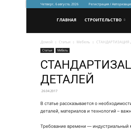
Четверг, 6 августа, 2026
Регистрация / Авторизаци
Всё
ГЛАВНАЯ
СТРОИТЕЛЬСТВО
Домой
Статьи
Мебель
СТАНДАРТИЗАЦИЯ 
для
Статьи
Мебель
СТАНДАРТИЗА
строительства
ДЕТАЛЕЙ
и
26.04.2017
В статье рассказывается о необходимост
деталей, материалов и технологий – ва
ремонта
Требование времени — индустриальный м