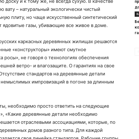
ю доску и к тому же, не всегда сухую. В качестве
п
д
ю вату – натуральный экологически чистый
К
ьную плиту, но чаще искусственный синтетический
Б
т ядовитые газы, убивающие все живое в доме.
к
г
русских каркасных деревянных жилищах решаются
нные «конструкторы» имеют смутное
ка росы», не говоря о технологиях обеспечения
ешней ветро- и влагозащите. О гарантиях на свое
 Отсутствие стандартов на деревянные детали
е немыслимых импровизаций в погоне за длинным
арты, необходимо просто ответить на следующие
?», «Какие деревянные детали необходимо
 решается отраслевыми ассоциациями, которые, по
деревянных домов разного типа. Для каждой
здается своя линейка стандартов. Рабочие группы