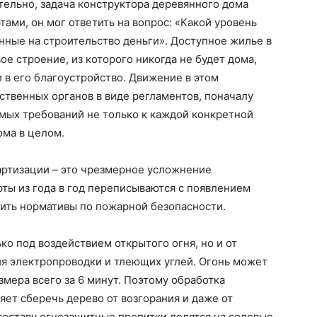
тельно, задача конструктора деревянного дома
тами, он мог ответить на вопрос: «Какой уровень
нные на строительство деньги». Доступное жилье в
е строение, из которого никогда не будет дома,
 в его благоустройство. Движение в этом
ственных органов в виде регламентов, поначалу
ых требований не только к каждой конкретной
ома в целом.
артизации – это чрезмерное усложнение
рты из года в год переписываются с появлением
ить нормативы по пожарной безопасности.
ко под воздействием открытого огня, но и от
ия электропроводки и тлеющих углей. Огонь может
мера всего за 6 минут. Поэтому обработка
ет сберечь дерево от возгорания и даже от
оставу огнезащитные пропитки делятся на солевые