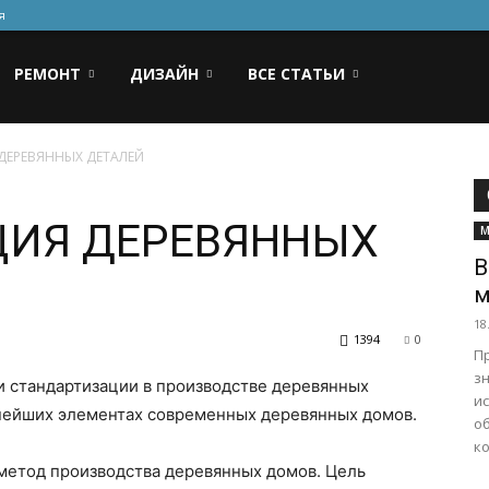
я
РЕМОНТ
ДИЗАЙН
ВСЕ СТАТЬИ
ДЕРЕВЯННЫХ ДЕТАЛЕЙ
ЦИЯ ДЕРЕВЯННЫХ
М
В
м
18
1394
0
П
з
и стандартизации в производстве деревянных
и
жнейших элементах современных деревянных домов.
о
ко
етод производства деревянных домов. Цель