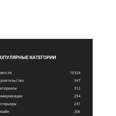
ОПУЛЯРНЫЕ КАТЕГОРИИ
овости
10324
троительство
347
атериалы
312
оммуникации
294
нтерьеры
241
изайн
206