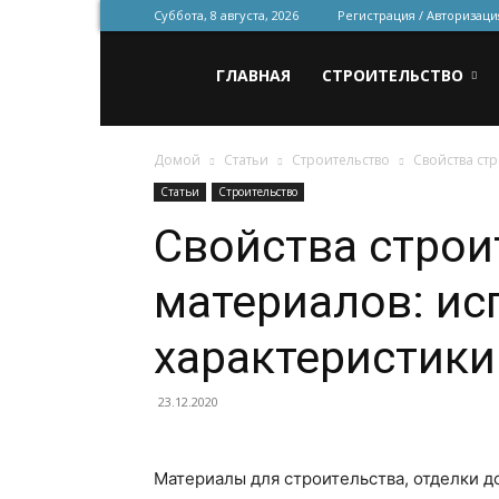
Суббота, 8 августа, 2026
Регистрация / Авторизаци
Всё
ГЛАВНАЯ
СТРОИТЕЛЬСТВО
Домой
Статьи
Строительство
Свойства ст
для
Статьи
Строительство
Свойства стро
строительства
материалов: ис
и
характеристики
23.12.2020
ремонта
Материалы для строительства, отделки д