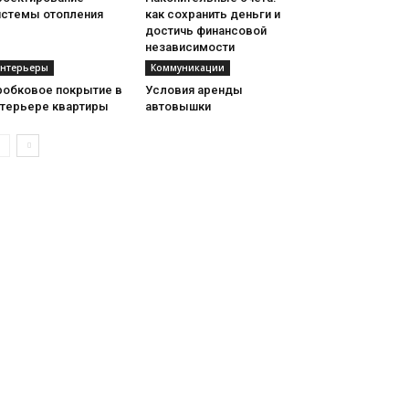
истемы отопления
как сохранить деньги и
достичь финансовой
независимости
нтерьеры
Коммуникации
робковое покрытие в
Условия аренды
нтерьере квартиры
автовышки