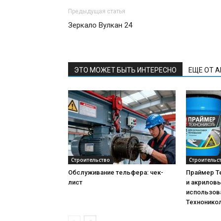
Предыдущая статья
Зеркало Вулкан 24
ЭТО МОЖЕТ БЫТЬ ИНТЕРЕСНО
ЕЩЕ ОТ 
Строительство
Строительс
Обслуживание тельфера: чек-
Праймер Т
лист
и акриловы
использова
Технонико