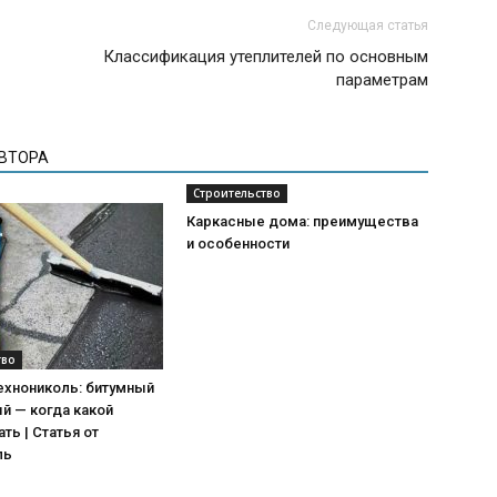
Следующая статья
Классификация утеплителей по основным
параметрам
АВТОРА
Строительство
Каркасные дома: преимущества
и особенности
тво
ехнониколь: битумный
й — когда какой
ть | Статья от
ль