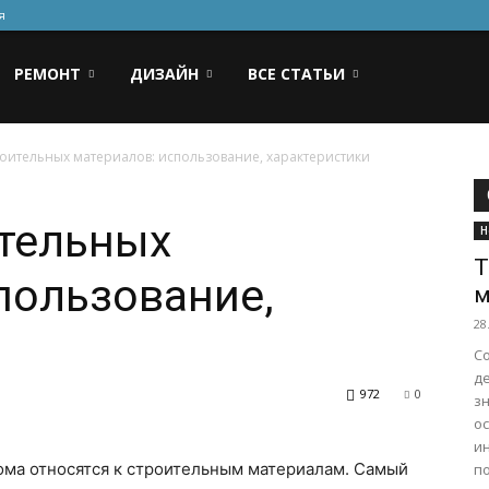
я
РЕМОНТ
ДИЗАЙН
ВСЕ СТАТЬИ
роительных материалов: использование, характеристики
ительных
Н
Т
пользование,
м
28
С
д
972
0
з
о
и
ома относятся к строительным материалам. Самый
по