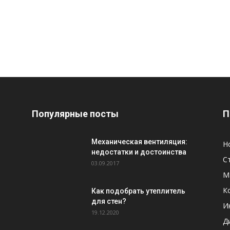
Популярные посты
П
Механическая вентиляция:
Н
недостатки и достоинства
С
03.09.2017
М
К
Как подобрать утеплитель
для стен?
И
19.12.2020
Д