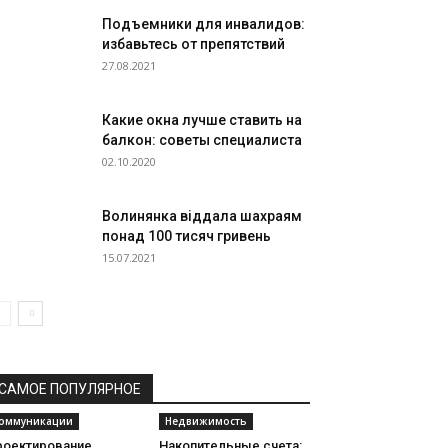
Подъемники для инвалидов:
избавьтесь от препятствий
27.08.2021
Какие окна лучше ставить на
балкон: советы специалиста
02.10.2020
Волинянка віддала шахраям
понад 100 тисяч гривень
15.07.2021
САМОЕ ПОПУЛЯРНОЕ
оммуникации
Недвижимость
роектирование
Накопительные счета: