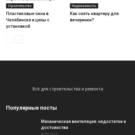
выборе
Строительство
Недвижимость
Пластиковые окна в
Как снять квартиру для
Челябинске и цены с
вечеринки?
установкой
Всё для строительства и ремонта
Популярные посты
Механическая вентиляция: недостатки и
достоинства
03.09.2017