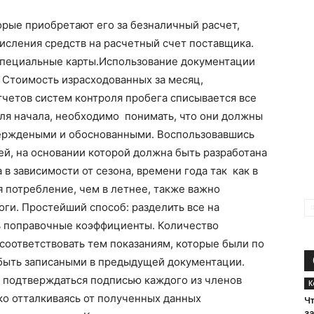
рые приобретают его за безналичный расчет,
сления средств на расчетный счет поставщика.
специальные карты.Использование документации
 Стоимость израсходованных за месяц,
тчетов систем контроля пробега списывается все
ля начала, необходимо понимать, что они должны
верждеными и обоснованными. Воспользовавшись
й, на основании которой должна быть разработана
в зависимости от сезона, времени года так как в
 потребление, чем в летнее, также важно
оги. Простейший способ: разделить все на
ь поправочные коэффициенты. Количество
соответствовать тем показаниям, которые были по
 быть записаными в предыдущей документации.
 подтверждаться подписью каждого из членов
К
ко отталкиваясь от полученных данных
Чт
з