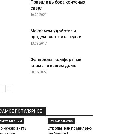
Правила выбора конусных
сверл
10.09.2021
Максимум удобства и
продуманности на кухне
13.09.2017
Фанкойлы: комфортный
климат в вашем доме
20.06.2022
САМОЕ ПОПУЛЯРНОЕ
оммуникации
Строительство
о нужно знать
Стропы: как правильно
аказывая
выбирать?