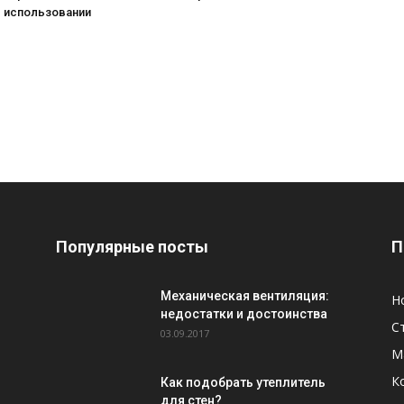
в использовании
Популярные посты
П
Механическая вентиляция:
Н
недостатки и достоинства
С
03.09.2017
М
К
Как подобрать утеплитель
для стен?