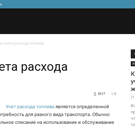
я
 учета расхода топлива
ета расхода
Н
К
у
ж
1017
0
21
Вс
Учет расхода топлива
является определенной
п
требность для разного вида транспорта. Обычно
ч
ильное списание на использование и обслуживание
то