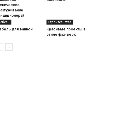
ехническое
бслуживание
ондиционера?
ебель
Строительство
ебель для ванной
Красивые проекты в
стиле фах-верк