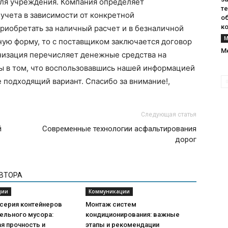
ля учреждения. Компания определяет
т
учета в зависимости от конкретной
о
к
риобретать за наличный расчет и в безналичной
М
ную форму, то с поставщиком заключается договор
М
анизация перечисляет денежные средства на
ы в том, что воспользовавшись нашей информацией
 подходящий вариант. Спасибо за внимание!,
Следующая статья
й
Современные технологии асфальтирования
дорог
АВТОРА
ции
Коммуникации
 серия контейнеров
Монтаж систем
ельного мусора:
кондиционирования: важные
я прочность и
этапы и рекомендации