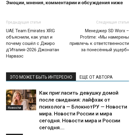
Эмоции, мнения, комментарии и обсуждения ниже
Предыдущая статья
Следующая статья
UAE Team Emirates XRG
Менеджер SD Worx –
объяснили, как упал и
Protime: «Мы намерены
почему сошёл с Джиро
привлечь к ответственности
д’Италия-2026 Джонатан
за понесённый ущерб»
Нарваэс
ЭТО МОЖЕТ БЫТЬ ИНТЕРЕСНО
ЕЩЕ ОТ АВТОРА
Как пригласить девушку домой
после свидания: лайфхак от
психолога — БлокнотРУ — Новости
Новости
мира. Новости России и мира
сегодня. Новости мира и России
сегодня....