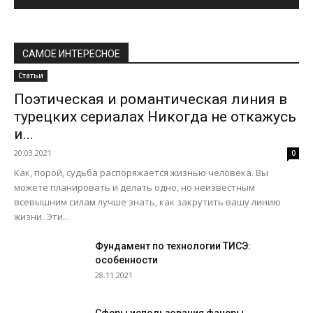
САМОЕ ИНТЕРЕСНОЕ
Статьи
Поэтическая и романтическая линия в
турецких сериалах Никогда не откажусь
и...
20.03.2021
0
Как, порой, судьба распоряжается жизнью человека. Вы
можете планировать и делать одно, но неизвестным
всевышним силам лучше знать, как закрутить вашу линию
жизни. Эти...
Фундамент по технологии ТИСЭ:
особенности
28.11.2021
Сферы использования фанеры