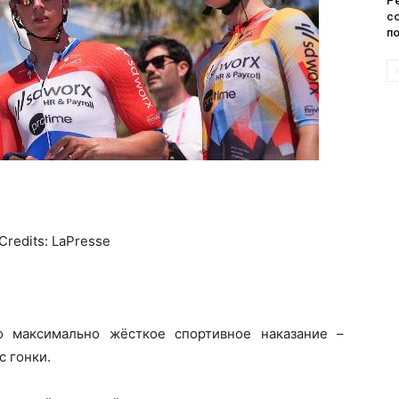
Р
с
п
Credits: LaPresse
о максимально жёсткое спортивное наказание –
с гонки.