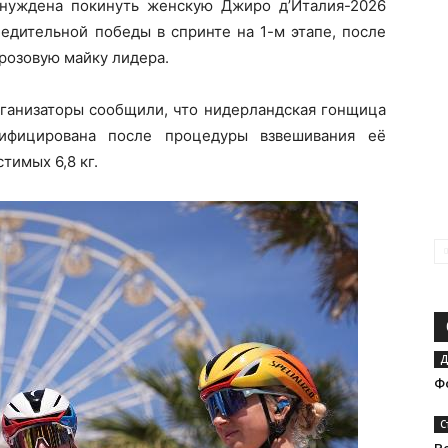
ынуждена покинуть женскую Джиро д’Италия-2026
едительной победы в спринте на 1-м этапе, после
розовую майку лидера.
рганизаторы сообщили, что нидерландская гонщица
ифицирована после процедуры взвешивания её
тимых 6,8 кг.
Д
Ф
С