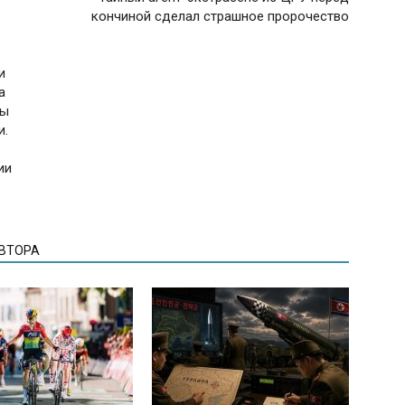
кончиной сделал страшное пророчество
и
а
лы
и.
ии
АВТОРА