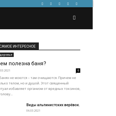
САМОЕ ИНТЕРЕСНОЕ
доровье
ем полезна баня?
.03.2021
0
банях не моются – там очищаются. Причем не
лько телом, но и душой. Этот священный
итуал избавляет организм от вредных токсинов,
голову...
Виды альпинистских верёвок.
06.03.2021