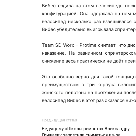
Вибес ездила на этом велосипеде неск
конфигурацией. Она одержала на нём м
велосипед несколько раз взвешивался 
Вибес убедительно выигрывала спринтер
Team SD Worx – Protime считает, что д
наказание. На равнинном спринтерском
снижение веса практически не даёт пре
Это особенно верно для такой гонщицы,
преимуществом в три корпуса велосип
женского пелотона на протяжении после
велосипед Вибес в этот раз оказался ниж
Предыдущая статья
Ведущему «Школы ремонта» Александру
Гришаеву запретили сниматься из-за