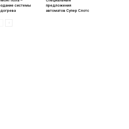
емонт пола –
Специальные
оздание системы
предложения
одогрева
автоматов Супер Слотс