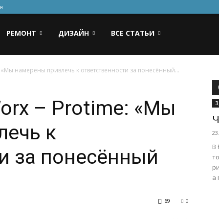
я
РЕМОНТ
ДИЗАЙН
ВСЕ СТАТЬИ
 «Мы намерены привлечь к ответственности за понесённый...
rx – Protime: «Мы
З
Ч
лечь к
23
В 
и за понесённый
то
р
а 
69
0