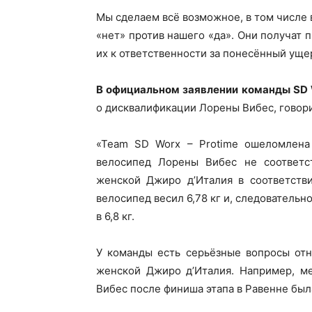
Мы сделаем всё возможное, в том числе 
«нет» против нашего «да». Они получат
их к ответственности за понесённый уще
В официальном заявлении команды SD W
о дисквалификации Лорены Вибес, говори
«Team SD Worx – Protime ошеломлена
велосипед Лорены Вибес не соответс
женской Джиро д’Италия в соответстви
велосипед весил 6,78 кг и, следователь
в 6,8 кг.
У команды есть серьёзные вопросы отн
женской Джиро д’Италия. Например, м
Вибес после финиша этапа в Равенне был