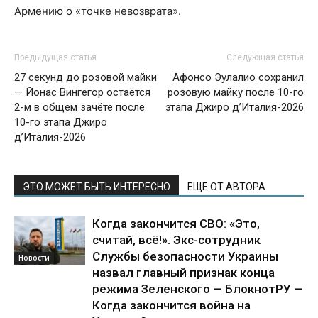
Армению о «точке невозврата».
Предыдущая статья
Следующая статья
27 секунд до розовой майки
Афонсо Эулалио сохранил
— Йонас Вингегор остаётся
розовую майку после 10-го
2-м в общем зачёте после
этапа Джиро д’Италия-2026
10-го этапа Джиро
д’Италия-2026
ЭТО МОЖЕТ БЫТЬ ИНТЕРЕСНО
ЕЩЕ ОТ АВТОРА
Когда закончится СВО: «Это,
считай, всё!». Экс-сотрудник
Службы безопасности Украины
Новости
назвал главный признак конца
режима Зеленского — БлокнотРУ —
Когда закончится война на