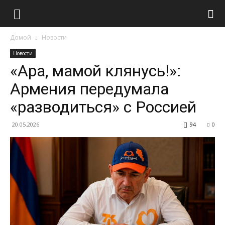
Домой
Новости
Новости
«Ара, мамой клянусь!»:
Армения передумала
«разводиться» с Россией
20.05.2026
94
0